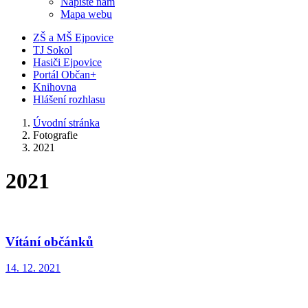
Napište nám
Mapa webu
ZŠ a MŠ Ejpovice
TJ Sokol
Hasiči Ejpovice
Portál Občan+
Knihovna
Hlášení rozhlasu
Úvodní stránka
Fotografie
2021
2021
Vítání občánků
14. 12. 2021