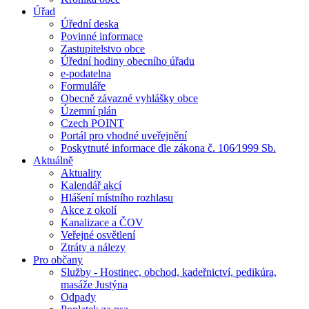
Úřad
Úřední deska
Povinné informace
Zastupitelstvo obce
Úřední hodiny obecního úřadu
e-podatelna
Formuláře
Obecně závazné vyhlášky obce
Územní plán
Czech POINT
Portál pro vhodné uveřejnění
Poskytnuté informace dle zákona č. 106⁄1999 Sb.
Aktuálně
Aktuality
Kalendář akcí
Hlášení místního rozhlasu
Akce z okolí
Kanalizace a ČOV
Veřejné osvětlení
Ztráty a nálezy
Pro občany
Služby - Hostinec, obchod, kadeřnictví, pedikúra,
masáže Justýna
Odpady