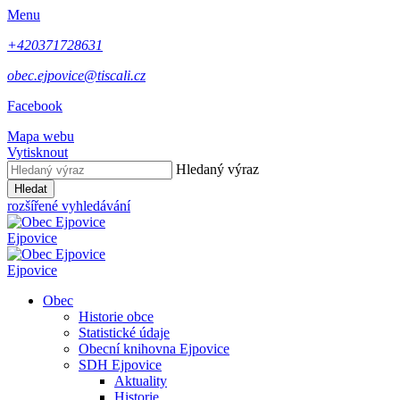
Menu
+420371728631
obec.ejpovice@tiscali.cz
Facebook
Mapa webu
Vytisknout
Hledaný výraz
Hledat
rozšířené vyhledávání
Ejpovice
Ejpovice
Obec
Historie obce
Statistické údaje
Obecní knihovna Ejpovice
SDH Ejpovice
Aktuality
Historie