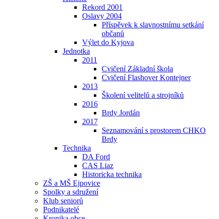
Rekord 2001
Oslavy 2004
Příspěvek k slavnostnímu setkání
občanů
Výlet do Kyjova
Jednotka
2011
Cvičení Základní škola
Cvičení Flashover Kontejner
2013
Školení velitelů a strojníků
2016
Brdy Jordán
2017
Seznamování s prostorem CHKO
Brdy
Technika
DA Ford
CAS Liaz
Historicka technika
ZŠ a MŠ Ejpovice
Spolky a sdružení
Klub seniorů
Podnikatelé
Kronika obce