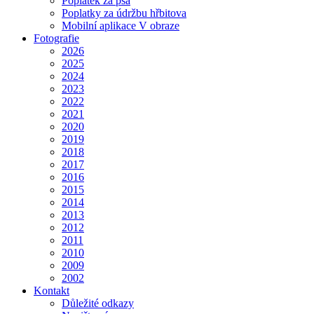
Poplatek za psa
Poplatky za údržbu hřbitova
Mobilní aplikace V obraze
Fotografie
2026
2025
2024
2023
2022
2021
2020
2019
2018
2017
2016
2015
2014
2013
2012
2011
2010
2009
2002
Kontakt
Důležité odkazy