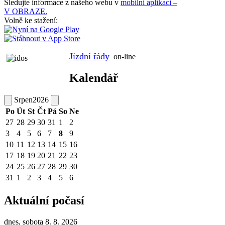
Sledujte informace z našeho webu v
mobilní aplikaci –
V OBRAZE.
Volně ke stažení:
Jízdní řády
on-line
Kalendář
Srpen
2026
Po
Út
St
Čt
Pá
So
Ne
27
28
29
30
31
1
2
3
4
5
6
7
8
9
10
11
12
13
14
15
16
17
18
19
20
21
22
23
24
25
26
27
28
29
30
31
1
2
3
4
5
6
Aktuální počasí
dnes, sobota 8. 8. 2026