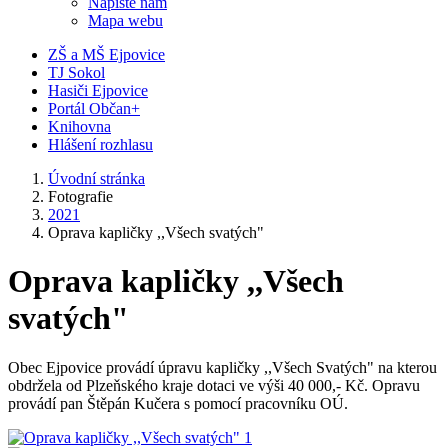
Napište nám
Mapa webu
ZŠ a MŠ Ejpovice
TJ Sokol
Hasiči Ejpovice
Portál Občan+
Knihovna
Hlášení rozhlasu
Úvodní stránka
Fotografie
2021
Oprava kapličky ,,Všech svatých"
Oprava kapličky ,,Všech
svatých"
Obec Ejpovice provádí úpravu kapličky ,,Všech Svatých" na kterou
obdržela od Plzeňského kraje dotaci ve výši 40 000,- Kč. Opravu
provádí pan Štěpán Kučera s pomocí pracovníku OÚ.