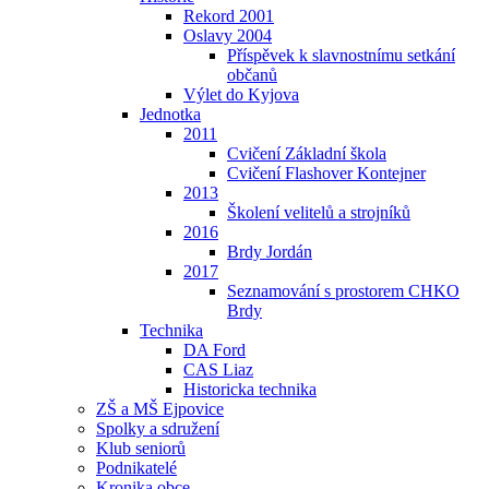
Rekord 2001
Oslavy 2004
Příspěvek k slavnostnímu setkání
občanů
Výlet do Kyjova
Jednotka
2011
Cvičení Základní škola
Cvičení Flashover Kontejner
2013
Školení velitelů a strojníků
2016
Brdy Jordán
2017
Seznamování s prostorem CHKO
Brdy
Technika
DA Ford
CAS Liaz
Historicka technika
ZŠ a MŠ Ejpovice
Spolky a sdružení
Klub seniorů
Podnikatelé
Kronika obce