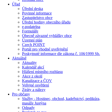
Úřad
Úřední deska
Povinné informace
Zastupitelstvo obce
Úřední hodiny obecního úřadu
e-podatelna
Formuláře
Obecně závazné vyhlášky obce
Územní plán
Czech POINT
Portál pro vhodné uveřejnění
Poskytnuté informace dle zákona č. 106⁄1999 Sb.
Aktuálně
Aktuality
Kalendář akcí
Hlášení místního rozhlasu
Akce z okolí
Kanalizace a ČOV
Veřejné osvětlení
Ztráty a nálezy
Pro občany
Služby - Hostinec, obchod, kadeřnictví, pedikúra,
masáže Justýna
Odpady