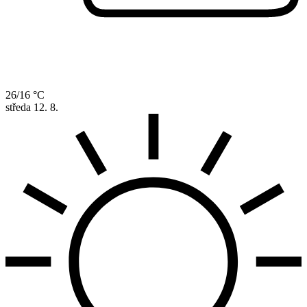
26/16 °C
středa
12. 8.