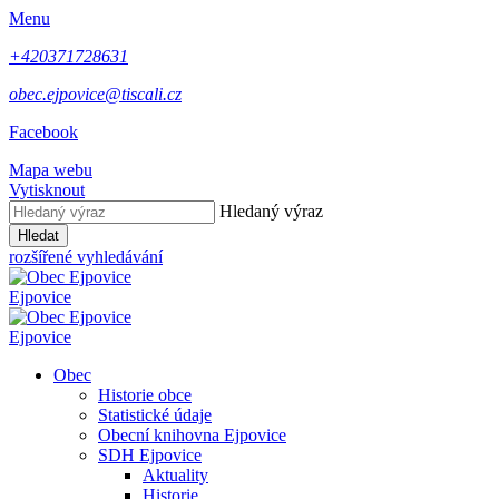
Menu
+420371728631
obec.ejpovice@tiscali.cz
Facebook
Mapa webu
Vytisknout
Hledaný výraz
Hledat
rozšířené vyhledávání
Ejpovice
Ejpovice
Obec
Historie obce
Statistické údaje
Obecní knihovna Ejpovice
SDH Ejpovice
Aktuality
Historie