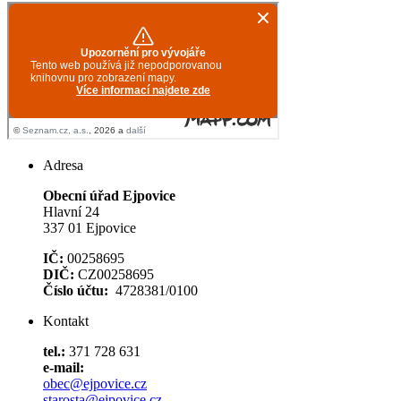
Adresa
Obecní úřad Ejpovice
Hlavní 24
337 01 Ejpovice
IČ:
00258695
DIČ:
CZ00258695
Číslo účtu:
4728381/0100
Kontakt
tel.:
371 728 631
e-mail:
obec@ejpovice.cz
starosta@ejpovice.cz