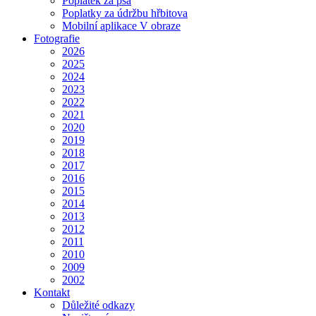
Poplatek za psa
Poplatky za údržbu hřbitova
Mobilní aplikace V obraze
Fotografie
2026
2025
2024
2023
2022
2021
2020
2019
2018
2017
2016
2015
2014
2013
2012
2011
2010
2009
2002
Kontakt
Důležité odkazy