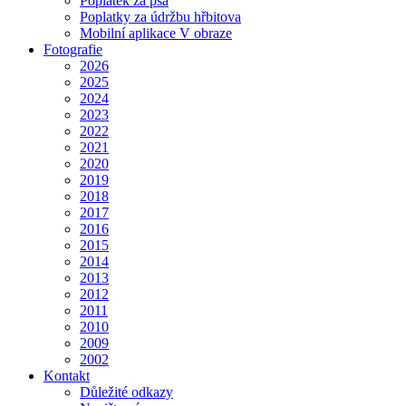
Poplatek za psa
Poplatky za údržbu hřbitova
Mobilní aplikace V obraze
Fotografie
2026
2025
2024
2023
2022
2021
2020
2019
2018
2017
2016
2015
2014
2013
2012
2011
2010
2009
2002
Kontakt
Důležité odkazy