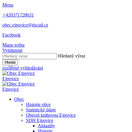
Menu
+420371728631
obec.ejpovice@tiscali.cz
Facebook
Mapa webu
Vytisknout
Hledaný výraz
Hledat
rozšířené vyhledávání
Ejpovice
Ejpovice
Obec
Historie obce
Statistické údaje
Obecní knihovna Ejpovice
SDH Ejpovice
Aktuality
Historie