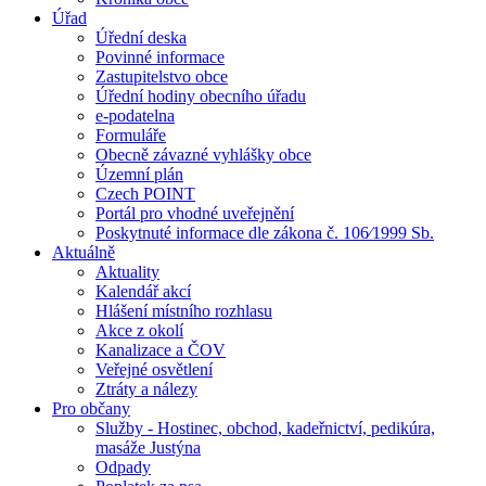
Úřad
Úřední deska
Povinné informace
Zastupitelstvo obce
Úřední hodiny obecního úřadu
e-podatelna
Formuláře
Obecně závazné vyhlášky obce
Územní plán
Czech POINT
Portál pro vhodné uveřejnění
Poskytnuté informace dle zákona č. 106⁄1999 Sb.
Aktuálně
Aktuality
Kalendář akcí
Hlášení místního rozhlasu
Akce z okolí
Kanalizace a ČOV
Veřejné osvětlení
Ztráty a nálezy
Pro občany
Služby - Hostinec, obchod, kadeřnictví, pedikúra,
masáže Justýna
Odpady