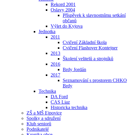
Rekord 2001
Oslavy 2004
Příspěvek k slavnostnímu setkání
občanů
Výlet do Kyjova
Jednotka
2011
Cvičení Základní škola
Cvičení Flashover Kontejner
2013
Školení velitelů a strojníků
2016
Brdy Jordán
2017
Seznamování s prostorem CHKO
Brdy
Technika
DA Ford
CAS Liaz
Historicka technika
ZŠ a MŠ Ejpovice
Spolky a sdružení
Klub seniorů
Podnikatelé
Kronika obce