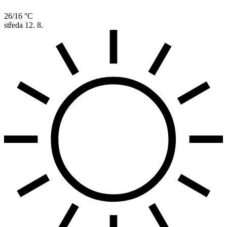
26/16 °C
středa
12. 8.