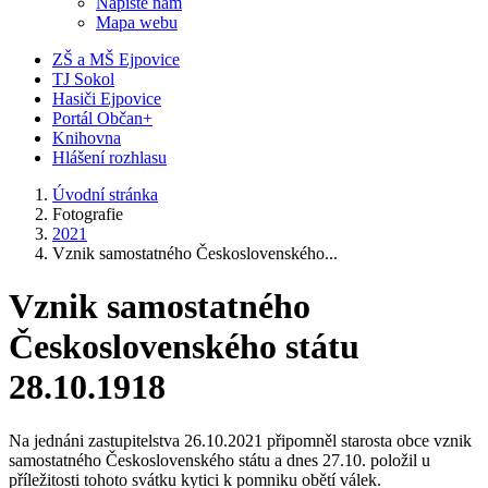
Napište nám
Mapa webu
ZŠ a MŠ Ejpovice
TJ Sokol
Hasiči Ejpovice
Portál Občan+
Knihovna
Hlášení rozhlasu
Úvodní stránka
Fotografie
2021
Vznik samostatného Československého...
Vznik samostatného
Československého státu
28.10.1918
Na jednáni zastupitelstva 26.10.2021 připomněl starosta obce vznik
samostatného Československého státu a dnes 27.10. položil u
příležitosti tohoto svátku kytici k pomniku obětí válek.