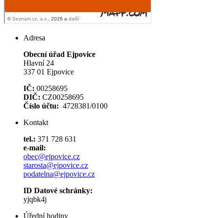
Adresa
Obecní úřad Ejpovice
Hlavní 24
337 01 Ejpovice
IČ:
00258695
DIČ:
CZ00258695
Číslo účtu:
4728381/0100
Kontakt
tel.:
371 728 631
e-mail:
obec@ejpovice.cz
starosta@ejpovice.cz
podatelna@ejpovice.cz
ID Datové schránky:
yjqbk4j
Úřední hodiny