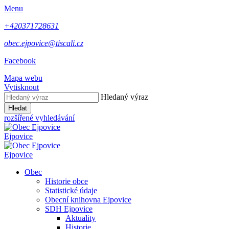
Menu
+420371728631
obec.ejpovice@tiscali.cz
Facebook
Mapa webu
Vytisknout
Hledaný výraz
Hledat
rozšířené vyhledávání
Ejpovice
Ejpovice
Obec
Historie obce
Statistické údaje
Obecní knihovna Ejpovice
SDH Ejpovice
Aktuality
Historie