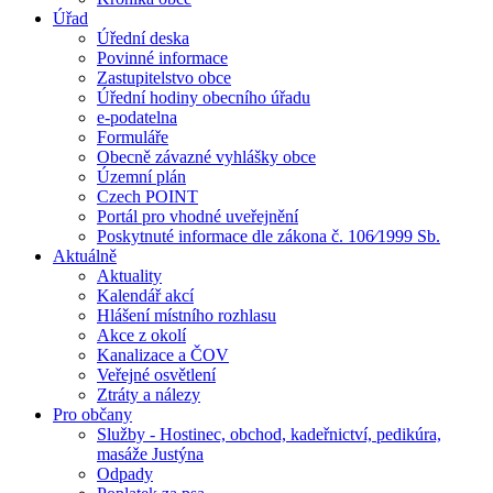
Úřad
Úřední deska
Povinné informace
Zastupitelstvo obce
Úřední hodiny obecního úřadu
e-podatelna
Formuláře
Obecně závazné vyhlášky obce
Územní plán
Czech POINT
Portál pro vhodné uveřejnění
Poskytnuté informace dle zákona č. 106⁄1999 Sb.
Aktuálně
Aktuality
Kalendář akcí
Hlášení místního rozhlasu
Akce z okolí
Kanalizace a ČOV
Veřejné osvětlení
Ztráty a nálezy
Pro občany
Služby - Hostinec, obchod, kadeřnictví, pedikúra,
masáže Justýna
Odpady