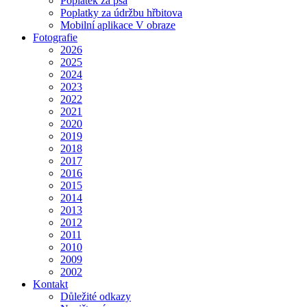
Poplatek za psa
Poplatky za údržbu hřbitova
Mobilní aplikace V obraze
Fotografie
2026
2025
2024
2023
2022
2021
2020
2019
2018
2017
2016
2015
2014
2013
2012
2011
2010
2009
2002
Kontakt
Důležité odkazy