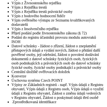
Výpis z Živnostenského rejstříku
Výpis z Rejstříku trestů
Výpis z Rejstříku trestů právnické osoby
Výpis z bodového hodnocení řidiče
Výpis ověřeného výstupu ze Seznamu kvalifikovaných
dodavatelů
Výpis z Insolvenčního rejstříku
Přijetí podání podle živnostenského zákona (§ 72)
Podání do registru účastníků provozu modulu autovraků
ISOH
Datové schránky - žádost o zřízení, žádost o zneplatnění
přístupových údajů a vydání nových, žádost o přidání další
pověřené osoby, její odebrání, žádost o povolení dodávání
dokumentů z datové schránky fyzických osob, fyzických
osob podnikajících a právnických osob do datové schránky
fyzické osoby, fyzické osoby podnikající a právnické osoby
Centrální úložiště ověřovacích doložek
Konverze
Úschovna systému Czech POINT
Výpisy ze Základních registrů - např. Výpis údajů z Registru
obyvatel, Výpis údajů z Registru osob, Výpis údajů o využití
údajů z Registru obyvatel, Žádost o změnu údajů vedených
v Registru obyvatel, Žádost o poskytnutí údajů třetí osobě
Zprostředkovaná identifikace