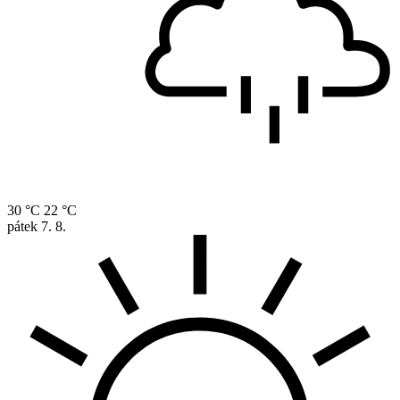
30 °C
22 °C
pátek
7. 8.