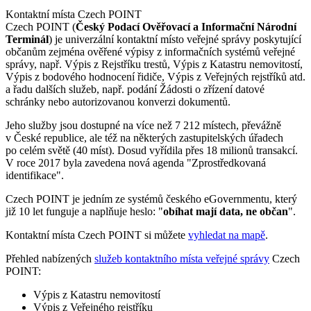
Kontaktní místa Czech POINT
Czech POINT (
Český Podací Ověřovací a Informační Národní
Terminál
) je univerzální kontaktní místo veřejné správy poskytující
občanům zejména ověřené výpisy z informačních systémů veřejné
správy, např. Výpis z Rejstříku trestů, Výpis z Katastru nemovitostí,
Výpis z bodového hodnocení řidiče, Výpis z Veřejných rejstříků atd.
a řadu dalších služeb, např. podání Žádosti o zřízení datové
schránky nebo autorizovanou konverzi dokumentů.
Jeho služby jsou dostupné na více než 7 212 místech, převážně
v České republice, ale též na některých zastupitelských úřadech
po celém světě (40 míst). Dosud vyřídila přes 18 milionů transakcí.
V roce 2017 byla zavedena nová agenda "Zprostředkovaná
identifikace".
Czech POINT je jedním ze systémů českého eGovernmentu, který
již 10 let funguje a naplňuje heslo: "
obíhat mají data, ne občan
".
Kontaktní místa Czech POINT si můžete
vyhledat na mapě
.
Přehled nabízených
služeb kontaktního místa veřejné správy
Czech
POINT:
Výpis z Katastru nemovitostí
Výpis z Veřejného rejstříku