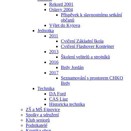
Rekord 2001
Oslavy 2004
Příspěvek k slavnostnímu setkání
občanů
Výlet do Kyjova
Jednotka
2011
Cvičení Základní škola
Cvičení Flashover Kontejner
2013
Školení velitelů a strojníků
2016
Brdy Jordán
2017
Seznamování s prostorem CHKO
Brdy
Technika
DA Ford
CAS Liaz
Historicka technika
ZŠ a MŠ Ejpovice
Spolky a sdružení
Klub seniorů
Podnikatelé
Kronika obce