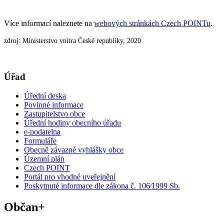
Více informací naleznete na
webových stránkách Czech POINTu
.
zdroj: Ministerstvo vnitra České republiky, 2020
Úřad
Úřední deska
Povinné informace
Zastupitelstvo obce
Úřední hodiny obecního úřadu
e-podatelna
Formuláře
Obecně závazné vyhlášky obce
Územní plán
Czech POINT
Portál pro vhodné uveřejnění
Poskytnuté informace dle zákona č. 106⁄1999 Sb.
Občan+