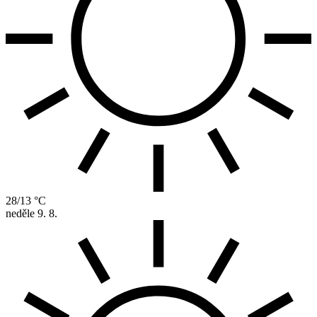
28/13 °C
neděle
9. 8.