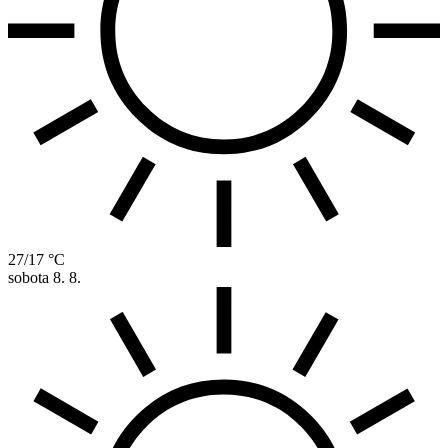
27/17 °C
sobota
8. 8.