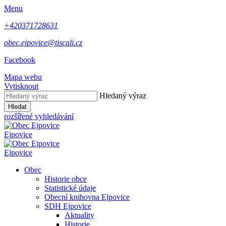
Menu
+420371728631
obec.ejpovice@tiscali.cz
Facebook
Mapa webu
Vytisknout
Hledaný výraz
Hledat
rozšířené vyhledávání
Ejpovice
Ejpovice
Obec
Historie obce
Statistické údaje
Obecní knihovna Ejpovice
SDH Ejpovice
Aktuality
Historie