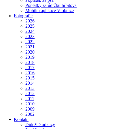
Poplatek za psa
Poplatky za údržbu hřbitova
Mobilní aplikace V obraze
Fotografie
2026
2025
2024
2023
2022
2021
2020
2019
2018
2017
2016
2015
2014
2013
2012
2011
2010
2009
2002
Kontakt
Důležité odkazy