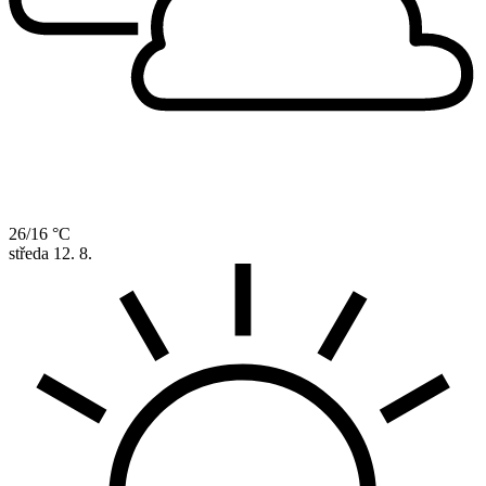
26/16 °C
středa
12. 8.