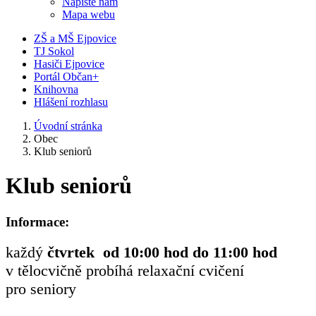
Napište nám
Mapa webu
ZŠ a MŠ Ejpovice
TJ Sokol
Hasiči Ejpovice
Portál Občan+
Knihovna
Hlášení rozhlasu
Úvodní stránka
Obec
Klub seniorů
Klub seniorů
Informace:
každý
čtvrtek od 10:00 hod do 11:00 hod
v tělocvičně probíhá relaxační cvičení
pro seniory