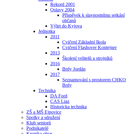
Rekord 2001
Oslavy 2004
Příspěvek k slavnostnímu setkání
občanů
Výlet do Kyjova
Jednotka
2011
Cvičení Základní škola
Cvičení Flashover Kontejner
2013
Školení velitelů a strojníků
2016
Brdy Jordán
2017
Seznamování s prostorem CHKO
Brdy
Technika
DA Ford
CAS Liaz
Historicka technika
ZŠ a MŠ Ejpovice
Spolky a sdružení
Klub seniorů
Podnikatelé
Kronika obce