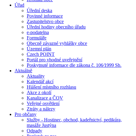
Úřad
Úřední deska
Povinné informace
Zastupitelstvo obce
Úřední hodiny obecního úřadu
e-podatelna
Formuláře
Obecně závazné vyhlášky obce
Územní plán
Czech POINT
Portál pro vhodné uveřejnění
Poskytnuté informace dle zákona č. 106⁄1999 Sb.
Aktuálně
Aktuality
Kalendář akcí
Hlášení místního rozhlasu
Akce z okolí
Kanalizace a ČOV
Veřejné osvětlení
Ztráty a nálezy
Pro občany
Služby - Hostinec, obchod, kadeřnictví, pedikúra,
masáže Justýna
Odpady