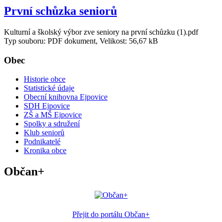
První schůzka seniorů
Kulturní a školský výbor zve seniory na první schůzku (1).pdf
Typ souboru: PDF dokument, Velikost: 56,67 kB
Obec
Historie obce
Statistické údaje
Obecní knihovna Ejpovice
SDH Ejpovice
ZŠ a MŠ Ejpovice
Spolky a sdružení
Klub seniorů
Podnikatelé
Kronika obce
Občan+
Přejit do portálu Občan+