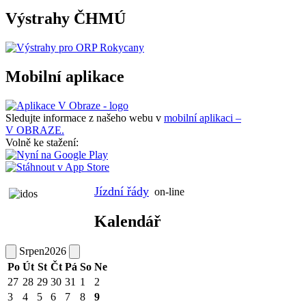
Výstrahy ČHMÚ
Mobilní aplikace
Sledujte informace z našeho webu v
mobilní aplikaci –
V OBRAZE.
Volně ke stažení:
Jízdní řády
on-line
Kalendář
Srpen
2026
Po
Út
St
Čt
Pá
So
Ne
27
28
29
30
31
1
2
3
4
5
6
7
8
9