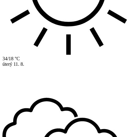
34/18 °C
úterý
11. 8.