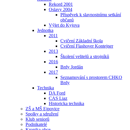
Rekord 2001
Oslavy 2004
Příspěvek k slavnostnímu setkání
občanů
Výlet do Kyjova
Jednotka
2011
Cvičení Základní škola
Cvičení Flashover Kontejner
2013
Školení velitelů a strojníků
2016
Brdy Jordán
2017
Seznamování s prostorem CHKO
Brdy
Technika
DA Ford
CAS Liaz
Historicka technika
ZŠ a MŠ Ejpovice
Spolky a sdružení
Klub seniorů
Podnikatelé
Kronika obce