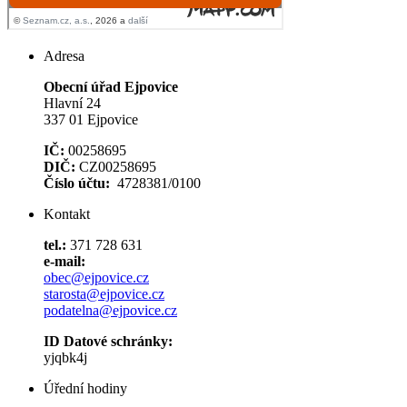
Adresa
Obecní úřad Ejpovice
Hlavní 24
337 01 Ejpovice
IČ:
00258695
DIČ:
CZ00258695
Číslo účtu:
4728381/0100
Kontakt
tel.:
371 728 631
e-mail:
obec@ejpovice.cz
starosta@ejpovice.cz
podatelna@ejpovice.cz
ID Datové schránky:
yjqbk4j
Úřední hodiny