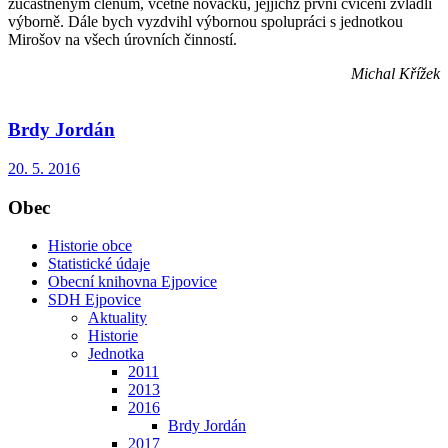
zúčastněným členům, včetně nováčků, jejjichž první cvičení zvládli
výborně. Dále bych vyzdvihl výbornou spolupráci s jednotkou
Mirošov na všech úrovních činností.
Michal Křížek
Brdy Jordán
20. 5. 2016
Obec
Historie obce
Statistické údaje
Obecní knihovna Ejpovice
SDH Ejpovice
Aktuality
Historie
Jednotka
2011
2013
2016
Brdy Jordán
2017