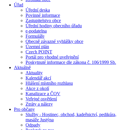
Úřad
Úřední deska
Povinné informace
Zastupitelstvo obce
Úřední hodiny obecního úřadu
e-podatelna
Formuláře
Obecně závazné vyhlášky obce
Územní plán
Czech POINT
Portál pro vhodné uveřejnění
Poskytnuté informace dle zákona č. 106⁄1999 Sb.
Aktuálně
Aktuality
Kalendář akcí
Hlášení místního rozhlasu
Akce z okolí
Kanalizace a ČOV
Veřejné osvětlení
Ztráty a nálezy
Pro občany
Služby - Hostinec, obchod, kadeřnictví, pedikúra,
masáže Justýna
Odpady