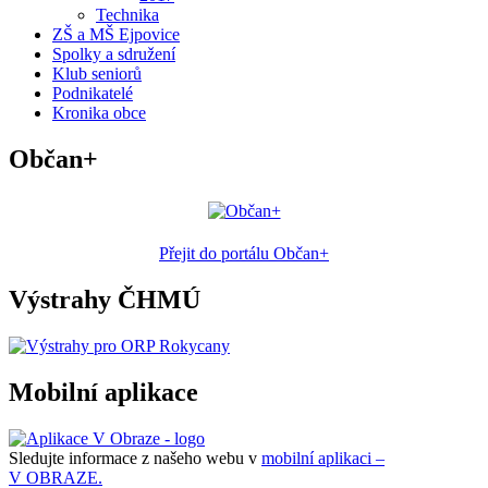
Technika
ZŠ a MŠ Ejpovice
Spolky a sdružení
Klub seniorů
Podnikatelé
Kronika obce
Občan+
Přejit do portálu Občan+
Výstrahy ČHMÚ
Mobilní aplikace
Sledujte informace z našeho webu v
mobilní aplikaci –
V OBRAZE.