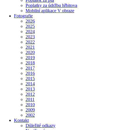
Poplatek za psa
Poplatky za údržbu hřbitova
Mobilní aplikace V obraze
Fotografie
2026
2025
2024
2023
2022
2021
2020
2019
2018
2017
2016
2015
2014
2013
2012
2011
2010
2009
2002
Kontakt
Důležité odkazy