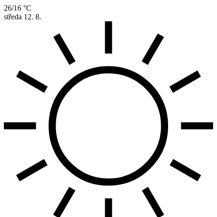
26/16 °C
středa
12. 8.