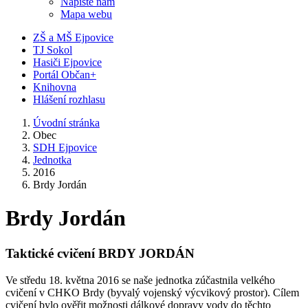
Napište nám
Mapa webu
ZŠ a MŠ Ejpovice
TJ Sokol
Hasiči Ejpovice
Portál Občan+
Knihovna
Hlášení rozhlasu
Úvodní stránka
Obec
SDH Ejpovice
Jednotka
2016
Brdy Jordán
Brdy Jordán
Taktické cvičení BRDY JORDÁN
Ve středu 18. května 2016 se naše jednotka zúčastnila velkého
cvičení v CHKO Brdy (byvalý vojenský výcvikový prostor). Cílem
cvičení bylo ověřit možnosti dálkové dopravy vody do těchto