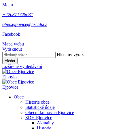
Menu
+420371728631
obec.ejpovice@tiscali.cz
Facebook
Mapa webu
Vytisknout
Hledaný výraz
Hledat
rozšířené vyhledávání
Ejpovice
Ejpovice
Obec
Historie obce
Statistické údaje
Obecní knihovna Ejpovice
SDH Ejpovice
Aktuality
Historie