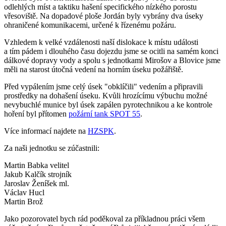
odlehlých míst a taktiku hašení specifického nízkého porostu
vřesoviště. Na dopadové ploše Jordán byly vybrány dva úseky
ohraničené komunikacemi, určené k řízenému požáru.
Vzhledem k velké vzdálenosti naší dislokace k místu události
a tím pádem i dlouhého času dojezdu jsme se ocitli na samém konci
dálkové dopravy vody a spolu s jednotkami Mirošov a Blovice jsme
měli na starost útočná vedení na horním úseku požářiště.
Před vypálením jsme celý úsek "obklíčili" vedením a připravili
prostředky na dohašení úseku. Kvůli hrozícímu výbuchu možné
nevybuchlé munice byl úsek zapálen pyrotechnikou a ke kontrole
hoření byl přítomen
požární tank SPOT 55
.
Více informací najdete na
HZSPK
.
Za naši jednotku se zúčastnili:
Martin Babka velitel
Jakub Kalčík strojník
Jaroslav Ženíšek ml.
Václav Hucl
Martin Brož
Jako pozorovatel bych rád poděkoval za příkladnou práci všem