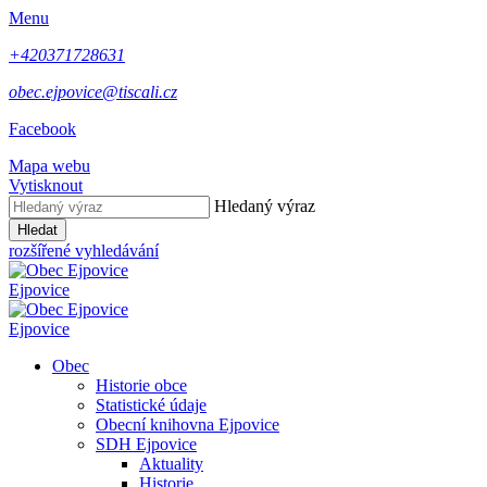
Menu
+420371728631
obec.ejpovice@tiscali.cz
Facebook
Mapa webu
Vytisknout
Hledaný výraz
Hledat
rozšířené vyhledávání
Ejpovice
Ejpovice
Obec
Historie obce
Statistické údaje
Obecní knihovna Ejpovice
SDH Ejpovice
Aktuality
Historie