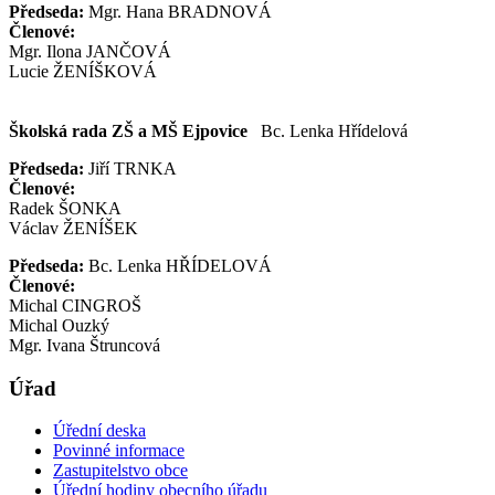
Předseda:
Mgr. Hana BRADNOVÁ
Členové:
Mgr. Ilona JANČOVÁ
Lucie ŽENÍŠKOVÁ
Školská rada ZŠ a MŠ Ejpovice
Bc. Lenka Hřídelová
Předseda:
Jiří TRNKA
Členové:
Radek ŠONKA
Václav ŽENÍŠEK
Předseda:
Bc. Lenka HŘÍDELOVÁ
Členové:
Michal CINGROŠ
Michal Ouzký
Mgr. Ivana Štruncová
Úřad
Úřední deska
Povinné informace
Zastupitelstvo obce
Úřední hodiny obecního úřadu