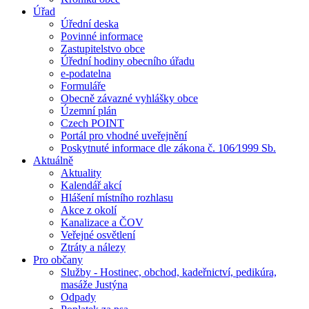
Úřad
Úřední deska
Povinné informace
Zastupitelstvo obce
Úřední hodiny obecního úřadu
e-podatelna
Formuláře
Obecně závazné vyhlášky obce
Územní plán
Czech POINT
Portál pro vhodné uveřejnění
Poskytnuté informace dle zákona č. 106⁄1999 Sb.
Aktuálně
Aktuality
Kalendář akcí
Hlášení místního rozhlasu
Akce z okolí
Kanalizace a ČOV
Veřejné osvětlení
Ztráty a nálezy
Pro občany
Služby - Hostinec, obchod, kadeřnictví, pedikúra,
masáže Justýna
Odpady