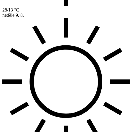
28/13 °C
neděle
9. 8.