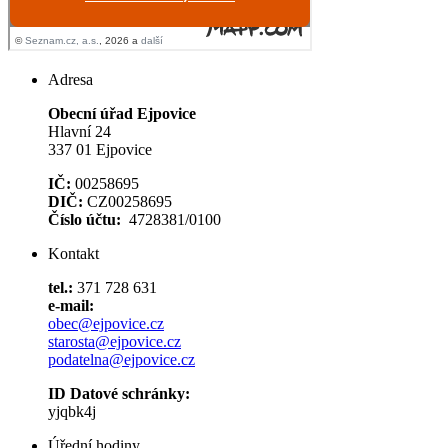
Adresa
Obecní úřad Ejpovice
Hlavní 24
337 01 Ejpovice
IČ:
00258695
DIČ:
CZ00258695
Číslo účtu:
4728381/0100
Kontakt
tel.:
371 728 631
e-mail:
obec@ejpovice.cz
starosta@ejpovice.cz
podatelna@ejpovice.cz
ID Datové schránky:
yjqbk4j
Úřední hodiny