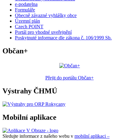
e-podatelna
Formuláře
Obecně závazné vyhlášky obce
Územní plán
Czech POINT
Portál pro vhodné uveřejnění
Poskytnuté informace dle zákona č. 106⁄1999 Sb.
Občan+
Přejit do portálu Občan+
Výstrahy ČHMÚ
Mobilní aplikace
Sledujte informace z našeho webu v
mobilní aplikaci –