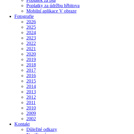
Poplatek za psa
Poplatky za údržbu hřbitova
Mobilní aplikace V obraze
Fotografie
2026
2025
2024
2023
2022
2021
2020
2019
2018
2017
2016
2015
2014
2013
2012
2011
2010
2009
2002
Kontakt
Důležité odkazy