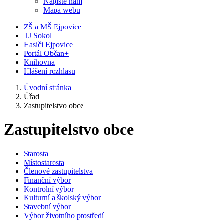
Napište nám
Mapa webu
ZŠ a MŠ Ejpovice
TJ Sokol
Hasiči Ejpovice
Portál Občan+
Knihovna
Hlášení rozhlasu
Úvodní stránka
Úřad
Zastupitelstvo obce
Zastupitelstvo obce
Starosta
Místostarosta
Členové zastupitelstva
Finanční výbor
Kontrolní výbor
Kulturní a školský výbor
Stavební výbor
Výbor životního prostředí