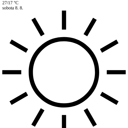
27/17 °C
sobota
8. 8.