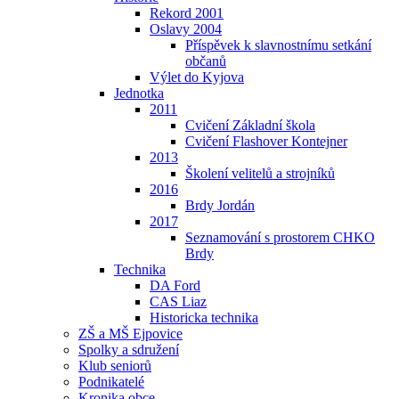
Rekord 2001
Oslavy 2004
Příspěvek k slavnostnímu setkání
občanů
Výlet do Kyjova
Jednotka
2011
Cvičení Základní škola
Cvičení Flashover Kontejner
2013
Školení velitelů a strojníků
2016
Brdy Jordán
2017
Seznamování s prostorem CHKO
Brdy
Technika
DA Ford
CAS Liaz
Historicka technika
ZŠ a MŠ Ejpovice
Spolky a sdružení
Klub seniorů
Podnikatelé
Kronika obce