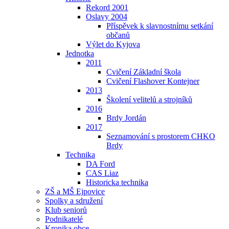
Rekord 2001
Oslavy 2004
Příspěvek k slavnostnímu setkání
občanů
Výlet do Kyjova
Jednotka
2011
Cvičení Základní škola
Cvičení Flashover Kontejner
2013
Školení velitelů a strojníků
2016
Brdy Jordán
2017
Seznamování s prostorem CHKO
Brdy
Technika
DA Ford
CAS Liaz
Historicka technika
ZŠ a MŠ Ejpovice
Spolky a sdružení
Klub seniorů
Podnikatelé
Kronika obce