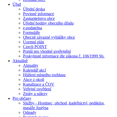
Úřad
Úřední deska
Povinné informace
Zastupitelstvo obce
Úřední hodiny obecního úřadu
e-podatelna
Formuláře
Obecně závazné vyhlášky obce
Územní plán
Czech POINT
Portál pro vhodné uveřejnění
Poskytnuté informace dle zákona č. 106⁄1999 Sb.
Aktuálně
Aktuality
Kalendář akcí
Hlášení místního rozhlasu
Akce z okolí
Kanalizace a ČOV
Veřejné osvětlení
Ztráty a nálezy
Pro občany
Služby - Hostinec, obchod, kadeřnictví, pedikúra,
masáže Justýna
Odpady