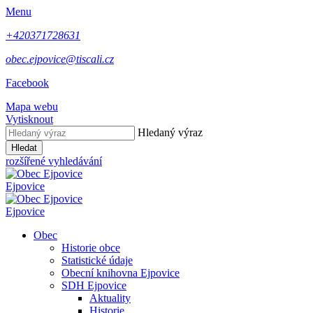
Menu
+420371728631
obec.ejpovice@tiscali.cz
Facebook
Mapa webu
Vytisknout
Hledaný výraz
Hledat
rozšířené vyhledávání
Ejpovice
Ejpovice
Obec
Historie obce
Statistické údaje
Obecní knihovna Ejpovice
SDH Ejpovice
Aktuality
Historie