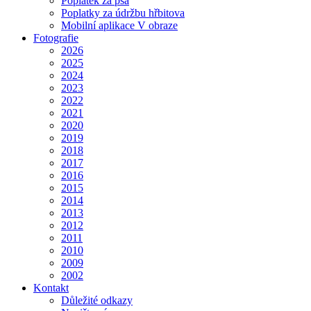
Poplatek za psa
Poplatky za údržbu hřbitova
Mobilní aplikace V obraze
Fotografie
2026
2025
2024
2023
2022
2021
2020
2019
2018
2017
2016
2015
2014
2013
2012
2011
2010
2009
2002
Kontakt
Důležité odkazy