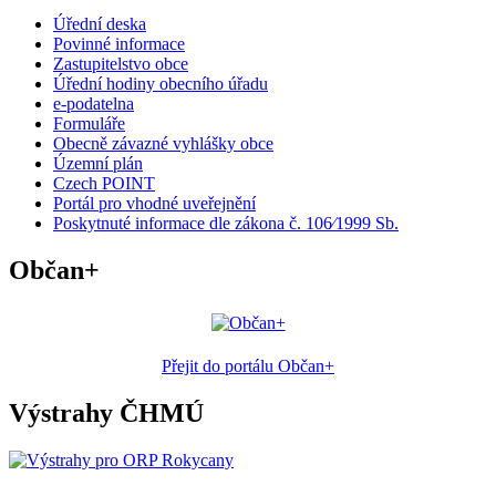
Úřední deska
Povinné informace
Zastupitelstvo obce
Úřední hodiny obecního úřadu
e-podatelna
Formuláře
Obecně závazné vyhlášky obce
Územní plán
Czech POINT
Portál pro vhodné uveřejnění
Poskytnuté informace dle zákona č. 106⁄1999 Sb.
Občan+
Přejit do portálu Občan+
Výstrahy ČHMÚ