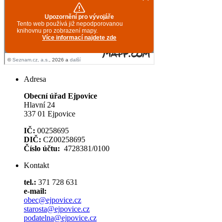
Adresa
Obecní úřad Ejpovice
Hlavní 24
337 01 Ejpovice
IČ:
00258695
DIČ:
CZ00258695
Číslo účtu:
4728381/0100
Kontakt
tel.:
371 728 631
e-mail:
obec@ejpovice.cz
starosta@ejpovice.cz
podatelna@ejpovice.cz