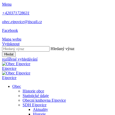
Menu
+420371728631
obec.ejpovice@tiscali.cz
Facebook
Mapa webu
Vytisknout
Hledaný výraz
Hledat
rozšířené vyhledávání
Ejpovice
Ejpovice
Obec
Historie obce
Statistické údaje
Obecní knihovna Ejpovice
SDH Ejpovice
Aktuality
Historie