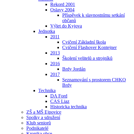
Rekord 2001
Oslavy 2004
Příspěvek k slavnostnímu setkání
občanů
Výlet do Kyjova
Jednotka
2011
Cvičení Základní škola
Cvičení Flashover Kontejner
2013
Školení velitelů a strojníků
2016
Brdy Jordán
2017
Seznamování s prostorem CHKO
Brdy
Technika
DA Ford
CAS Liaz
Historicka technika
ZŠ a MŠ Ejpovice
Spolky a sdružení
Klub seniorů
Podnikatelé
Kronika obce