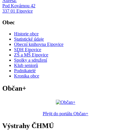
Adresa:
Pod Kovárnou 42
337 01 Ejpovice
Obec
Historie obce
Statistické údaje
Obecní knihovna Ejpovice
SDH Ejpovice
ZŠ a MŠ Ejpovice
Spolky a sdružení
Klub seniorů
Podnikatelé
Kronika obce
Občan+
Přejit do portálu Občan+
Výstrahy ČHMÚ