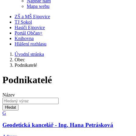
Napište nám
Mapa webu
ZŠ a MŠ Ejpovice
TJ Sokol
Hasiči Ejpovice
Portál Občan+
Knihovna
Hlášení rozhlasu
Úvodní stránka
Obec
Podnikatelé
Podnikatelé
Název
Hledat
G
Geodetická kancelář - Ing. Hana Petrásková