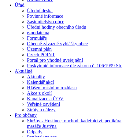
Úřad
Úřední deska
Povinné informace
Zastupitelstvo obce
Úřední hodiny obecního úřadu
e-podatelna
Formuláře
Obecně závazné vyhlášky obce
Územní plán
Czech POINT
Portál pro vhodné uveřejnění
Poskytnuté informace dle zákona č. 106⁄1999 Sb.
Aktuálně
Aktuality
Kalendář akcí
Hlášení místního rozhlasu
Akce z okolí
Kanalizace a ČOV
Veřejné osvětlení
Ztráty a nálezy
Pro občany
Služby - Hostinec, obchod, kadeřnictví, pedikúra,
masáže Justýna
Odpady