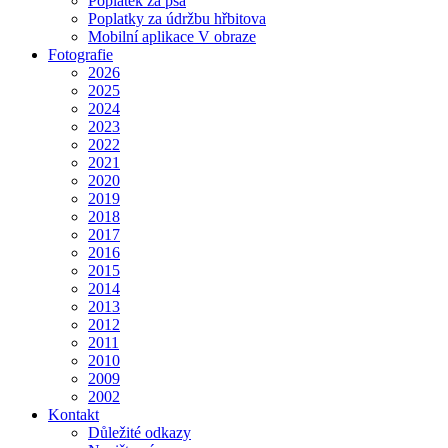
Poplatek za psa
Poplatky za údržbu hřbitova
Mobilní aplikace V obraze
Fotografie
2026
2025
2024
2023
2022
2021
2020
2019
2018
2017
2016
2015
2014
2013
2012
2011
2010
2009
2002
Kontakt
Důležité odkazy