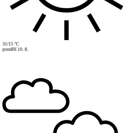
31/15 °C
pondělí
10. 8.