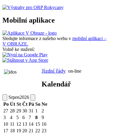
Mobilní aplikace
Sledujte informace z našeho webu v
mobilní aplikaci –
V OBRAZE.
Volně ke stažení:
Jízdní řády
on-line
Kalendář
Srpen
2026
Po
Út
St
Čt
Pá
So
Ne
27
28
29
30
31
1
2
3
4
5
6
7
8
9
10
11
12
13
14
15
16
17
18
19
20
21
22
23