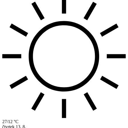
27/12 °C
čtvrtek
13. 8.