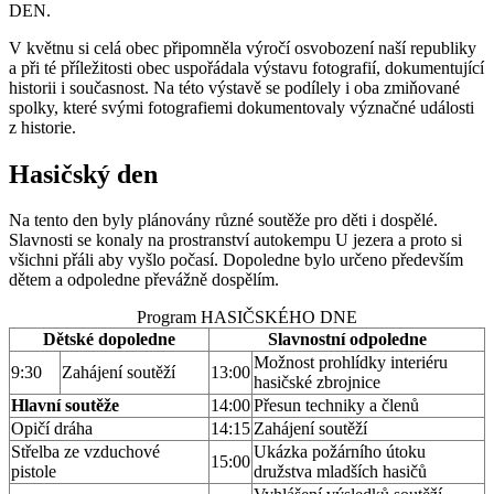
DEN.
V květnu si celá obec připomněla výročí osvobození naší republiky
a při té příležitosti obec uspořádala výstavu fotografií, dokumentující
historii i současnost. Na této výstavě se podílely i oba zmiňované
spolky, které svými fotografiemi dokumentovaly význačné události
z historie.
Hasičský den
Na tento den byly plánovány různé soutěže pro děti i dospělé.
Slavnosti se konaly na prostranství autokempu U jezera a proto si
všichni přáli aby vyšlo počasí. Dopoledne bylo určeno především
dětem a odpoledne převážně dospělím.
Program HASIČSKÉHO DNE
Dětské dopoledne
Slavnostní odpoledne
Možnost prohlídky interiéru
9:30
Zahájení soutěží
13:00
hasičské zbrojnice
Hlavní soutěže
14:00
Přesun techniky a členů
Opičí dráha
14:15
Zahájení soutěží
Střelba ze vzduchové
Ukázka požárního útoku
15:00
pistole
družstva mladších hasičů