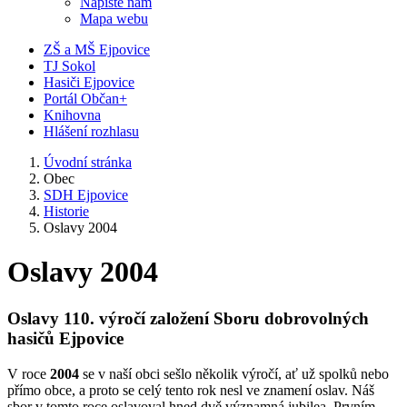
Napište nám
Mapa webu
ZŠ a MŠ Ejpovice
TJ Sokol
Hasiči Ejpovice
Portál Občan+
Knihovna
Hlášení rozhlasu
Úvodní stránka
Obec
SDH Ejpovice
Historie
Oslavy 2004
Oslavy 2004
Oslavy 110. výročí založení Sboru dobrovolných
hasičů Ejpovice
V roce
2004
se v naší obci sešlo několik výročí, ať už spolků nebo
přímo obce, a proto se celý tento rok nesl ve znamení oslav. Náš
sbor v tomto roce oslavoval hned dvě významná jubilea. Prvním