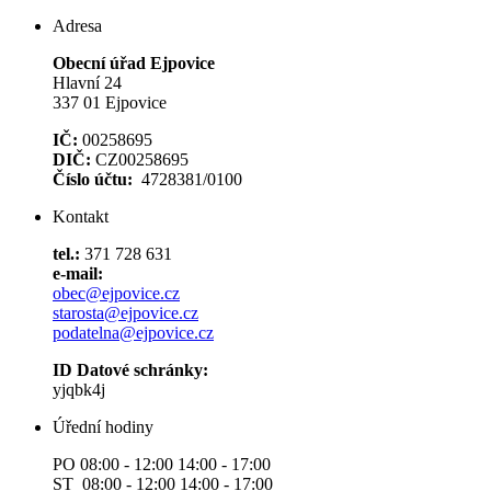
Adresa
Obecní úřad Ejpovice
Hlavní 24
337 01 Ejpovice
IČ:
00258695
DIČ:
CZ00258695
Číslo účtu:
4728381/0100
Kontakt
tel.:
371 728 631
e-mail:
obec@ejpovice.cz
starosta@ejpovice.cz
podatelna@ejpovice.cz
ID Datové schránky:
yjqbk4j
Úřední hodiny
PO 08:00 - 12:00 14:00 - 17:00
ST 08:00 - 12:00 14:00 - 17:00