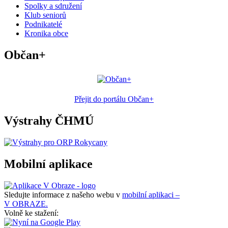
Spolky a sdružení
Klub seniorů
Podnikatelé
Kronika obce
Občan+
Přejit do portálu Občan+
Výstrahy ČHMÚ
Mobilní aplikace
Sledujte informace z našeho webu v
mobilní aplikaci –
V OBRAZE.
Volně ke stažení: