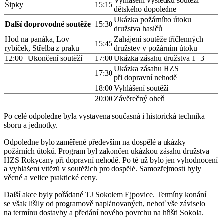
Vyhlášení výsledků soutěží
Šipky
15:15
dětského dopoledne
Ukázka požárního útoku
Další doprovodné soutěže
15:30
družstva hasičů
Hod na panáka, Lov
Zahájení soutěže tříčlenných
15:45
rybiček, Střelba z praku
družstev v požárním útoku
12:00
Ukončení soutěží
17:00
Ukázka zásahu družstva 1+3
Ukázka zásahu HZS
17:30
při dopravní nehodě
18:00
Vyhlášení soutěží
20:00
Závěrečný oheň
Po celé odpoledne byla vystavena současná i historická technika
sboru a jednotky.
Odpoledne bylo zaměřené především na dospělé a ukázky
požárních útoků. Program byl zakončen ukázkou zásahu družstva
HZS Rokycany při dopravní nehodě. Po té už bylo jen vyhodnocení
a vyhlášení vítězů v soutěžích pro dospělé. Samozřejmostí byly
věcné a velice praktické ceny.
Další akce byly pořádané TJ Sokolem Ejpovice. Termíny konání
se však lišily od programově naplánovaných, neboť vše záviselo
na termínu dostavby a předání nového povrchu na hřišti Sokola.