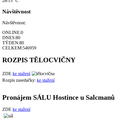
28/13 °C
Návštěvnost
Návštěvnost:
ONLINE:
0
DNES:
80
TÝDEN:
80
CELKEM:
546959
ROZPIS TĚLOCVIČNY
ZDE
ke stažení
Rozpis zasedačky:
ke stažení
Pronájem SÁLU Hostince u Salcmanů
ZDE
ke stažení