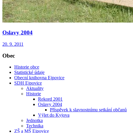
Oslavy 2004
20. 9. 2011
Obec
Historie obce
Statistické údaje
Obecní knihovna Ejpovice
SDH Ejpovice
Aktuality
Historie
Rekord 2001
Oslavy 2004
Příspěvek k slavnostnímu setkání občanů
Výlet do Kyjova
Jednotka
Technika
ZŠ a MŠ Ejpovice