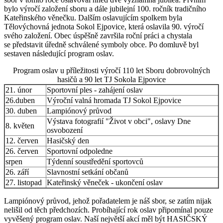
bylo výročí založení sboru a dále jubilejní 100. ročník tradičního
Kateřinského věnečku. Dalším oslavujícím spolkem byla
Tělovýchovná jednota Sokol Ejpovice, která oslavila 90. výročí
svého založení. Obec úspěšně završila roční práci a chystala
se představit úředně schválené symboly obce. Po domluvě byl
sestaven následující program oslav.
Program oslav u příležitosti výročí 110 let Sboru dobrovolných
hasičů a 90 let TJ Sokola Ejpovice
21. únor
Sportovní ples - zahájení oslav
26.duben
Výroční valná hromada TJ Sokol Ejpovice
30. duben
Lampiónový průvod
Výstava fotografií "Život v obci", oslavy Dne
8. květen
osvobození
12. červen
Hasičský den
26. červen
Sportovní odpoledne
srpen
Týdenní soustředění sportovců
26. září
Slavnostní setkání občanů
27. listopad
Kateřinský věneček - ukončení oslav
Lampiónový průvod, jehož pořadatelem je náš sbor, se zatím nijak
nelišil od těch předchozích. Probíhající rok oslav připomínal pouze
vyvěšený program oslav. Naší největší akcí měl být HASIČSKÝ