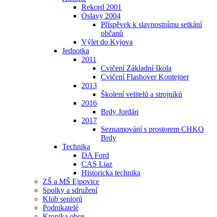
Rekord 2001
Oslavy 2004
Příspěvek k slavnostnímu setkání
občanů
Výlet do Kyjova
Jednotka
2011
Cvičení Základní škola
Cvičení Flashover Kontejner
2013
Školení velitelů a strojníků
2016
Brdy Jordán
2017
Seznamování s prostorem CHKO
Brdy
Technika
DA Ford
CAS Liaz
Historicka technika
ZŠ a MŠ Ejpovice
Spolky a sdružení
Klub seniorů
Podnikatelé
Kronika obce