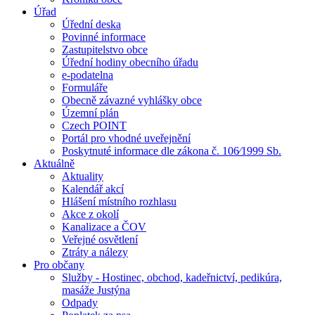
Úřad
Úřední deska
Povinné informace
Zastupitelstvo obce
Úřední hodiny obecního úřadu
e-podatelna
Formuláře
Obecně závazné vyhlášky obce
Územní plán
Czech POINT
Portál pro vhodné uveřejnění
Poskytnuté informace dle zákona č. 106⁄1999 Sb.
Aktuálně
Aktuality
Kalendář akcí
Hlášení místního rozhlasu
Akce z okolí
Kanalizace a ČOV
Veřejné osvětlení
Ztráty a nálezy
Pro občany
Služby - Hostinec, obchod, kadeřnictví, pedikúra,
masáže Justýna
Odpady