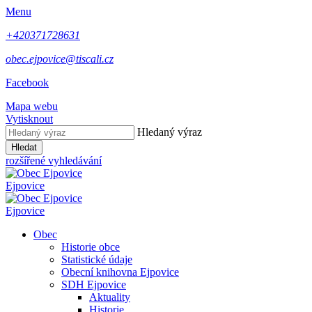
Menu
+420371728631
obec.ejpovice@tiscali.cz
Facebook
Mapa webu
Vytisknout
Hledaný výraz
Hledat
rozšířené vyhledávání
Ejpovice
Ejpovice
Obec
Historie obce
Statistické údaje
Obecní knihovna Ejpovice
SDH Ejpovice
Aktuality
Historie