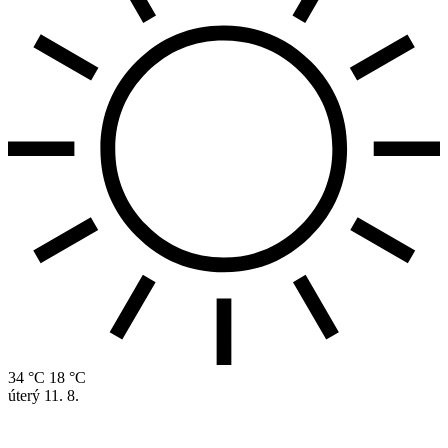
34 °C
18 °C
úterý
11. 8.