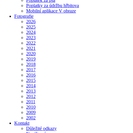
Poplatek za psa
Poplatky za údržbu hřbitova
Mobilní aplikace V obraze
Fotografie
2026
2025
2024
2023
2022
2021
2020
2019
2018
2017
2016
2015
2014
2013
2012
2011
2010
2009
2002
Kontakt
Důležité odkazy