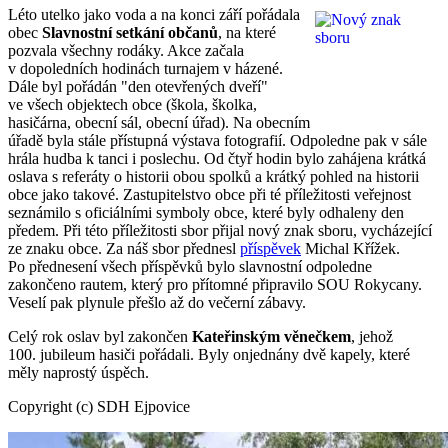
Léto utelko jako voda a na konci září pořádala
obec
Slavnostní setkání občanů
, na které
pozvala všechny rodáky. Akce začala
v dopoledních hodinách turnajem v házené.
Dále byl pořádán "den otevřených dveří"
ve všech objektech obce (škola, školka,
hasičárna, obecní sál, obecní úřad). Na obecním
úřadě byla stále přístupná výstava fotografií. Odpoledne pak v sále
hrála hudba k tanci i poslechu. Od čtyř hodin bylo zahájena krátká
oslava s referáty o historii obou spolků a krátký pohled na historii
obce jako takové. Zastupitelstvo obce při té příležitosti veřejnost
seznámilo s oficiálními symboly obce, které byly odhaleny den
předem. Při této příležitosti sbor přijal nový znak sboru, vycházející
ze znaku obce. Za náš sbor přednesl
příspěvek
Michal Křížek.
Po přednesení všech příspěvků bylo slavnostní odpoledne
zakončeno rautem, který pro přítomné připravilo SOU Rokycany.
Veselí pak plynule přešlo až do večerní zábavy.
Celý rok oslav byl zakončen
Kateřinským věnečkem
, jehož
100. jubileum hasiči pořádali. Byly onjednány dvě kapely, které
měly naprostý úspěch.
Copyright (c) SDH Ejpovice