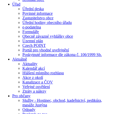
Úřad
Úřední deska
Povinné informace
Zastupitelstvo obce
Úřední hodiny obecního úřadu
e-podatelna
Formuláře
Obecně závazné vyhlášky obce
Územní plán
Czech POINT
Portál pro vhodné uveřejnění
Poskytnuté informace dle zákona č. 106⁄1999 Sb.
Aktuálně
Aktuality
Kalendář akcí
Hlášení místního rozhlasu
Akce z okolí
Kanalizace a ČOV
Veřejné osvětlení
Ztráty a nálezy
Pro občany
Služby - Hostinec, obchod, kadeřnictví, pedikúra,
masáže Justýna
Odpady