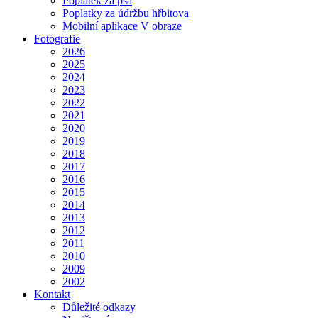
Poplatek za psa
Poplatky za údržbu hřbitova
Mobilní aplikace V obraze
Fotografie
2026
2025
2024
2023
2022
2021
2020
2019
2018
2017
2016
2015
2014
2013
2012
2011
2010
2009
2002
Kontakt
Důležité odkazy