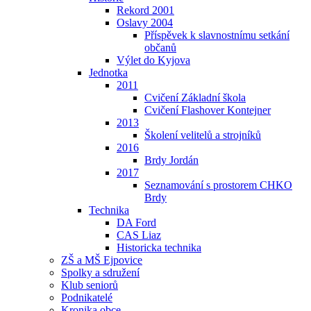
Rekord 2001
Oslavy 2004
Příspěvek k slavnostnímu setkání
občanů
Výlet do Kyjova
Jednotka
2011
Cvičení Základní škola
Cvičení Flashover Kontejner
2013
Školení velitelů a strojníků
2016
Brdy Jordán
2017
Seznamování s prostorem CHKO
Brdy
Technika
DA Ford
CAS Liaz
Historicka technika
ZŠ a MŠ Ejpovice
Spolky a sdružení
Klub seniorů
Podnikatelé
Kronika obce