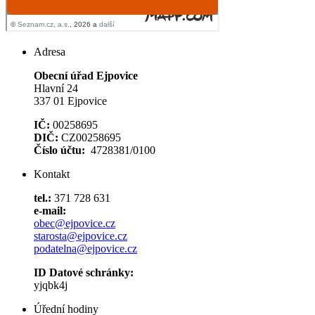
Adresa
Obecní úřad Ejpovice
Hlavní 24
337 01 Ejpovice
IČ:
00258695
DIČ:
CZ00258695
Číslo účtu:
4728381/0100
Kontakt
tel.:
371 728 631
e-mail:
obec@ejpovice.cz
starosta@ejpovice.cz
podatelna@ejpovice.cz
ID Datové schránky:
yjqbk4j
Úřední hodiny