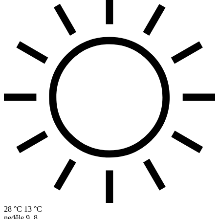
28 °C
13 °C
neděle
9. 8.