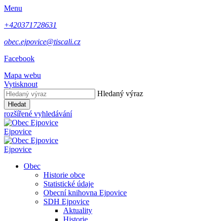
Menu
+420371728631
obec.ejpovice@tiscali.cz
Facebook
Mapa webu
Vytisknout
Hledaný výraz
Hledat
rozšířené vyhledávání
Ejpovice
Ejpovice
Obec
Historie obce
Statistické údaje
Obecní knihovna Ejpovice
SDH Ejpovice
Aktuality
Historie