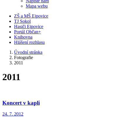
Napište nám
Mapa webu
ZŠ a MŠ Ejpovice
TJ Sokol
Hasiči Ejpovice
Portál Občan+
Knihovna
Hlášení rozhlasu
Úvodní stránka
Fotografie
2011
2011
Koncert v kapli
24. 7. 2012