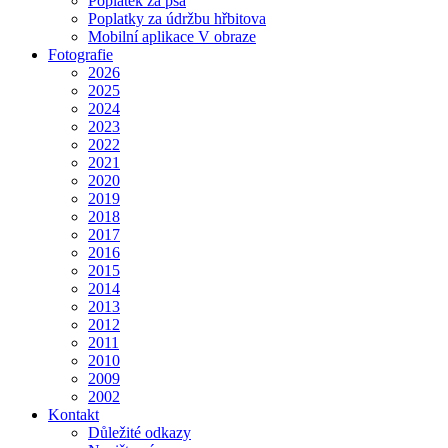
Poplatek za psa
Poplatky za údržbu hřbitova
Mobilní aplikace V obraze
Fotografie
2026
2025
2024
2023
2022
2021
2020
2019
2018
2017
2016
2015
2014
2013
2012
2011
2010
2009
2002
Kontakt
Důležité odkazy