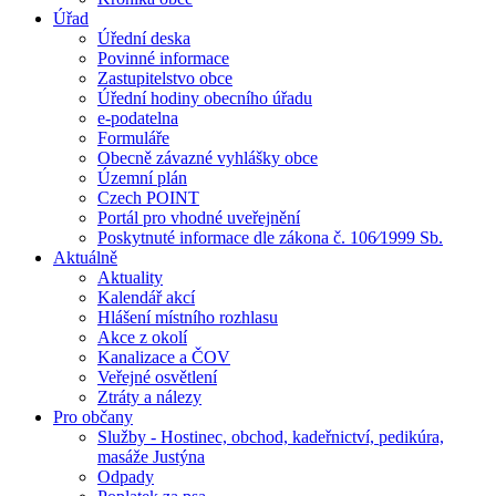
Úřad
Úřední deska
Povinné informace
Zastupitelstvo obce
Úřední hodiny obecního úřadu
e-podatelna
Formuláře
Obecně závazné vyhlášky obce
Územní plán
Czech POINT
Portál pro vhodné uveřejnění
Poskytnuté informace dle zákona č. 106⁄1999 Sb.
Aktuálně
Aktuality
Kalendář akcí
Hlášení místního rozhlasu
Akce z okolí
Kanalizace a ČOV
Veřejné osvětlení
Ztráty a nálezy
Pro občany
Služby - Hostinec, obchod, kadeřnictví, pedikúra,
masáže Justýna
Odpady