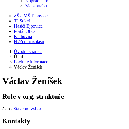
Napište nám
Mapa webu
ZŠ a MŠ Ejpovice
TJ Sokol
Hasiči Ejpovice
Portál Občan+
Knihovna
Hlášení rozhlasu
Úvodní stránka
Úřad
Povinné informace
Václav Ženíšek
Václav Ženíšek
Role v org. struktuře
člen -
Stavební výbor
Kontakty