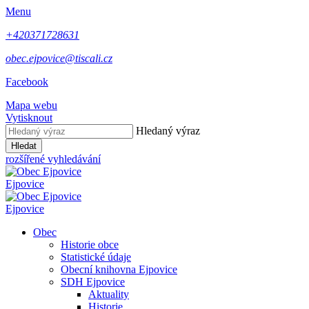
Menu
+420371728631
obec.ejpovice@tiscali.cz
Facebook
Mapa webu
Vytisknout
Hledaný výraz
Hledat
rozšířené vyhledávání
Ejpovice
Ejpovice
Obec
Historie obce
Statistické údaje
Obecní knihovna Ejpovice
SDH Ejpovice
Aktuality
Historie