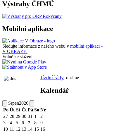
Výstrahy ČHMÚ
Mobilní aplikace
Sledujte informace z našeho webu v
mobilní aplikaci –
V OBRAZE.
Volně ke stažení:
Jízdní řády
on-line
Kalendář
Srpen
2026
Po
Út
St
Čt
Pá
So
Ne
27
28
29
30
31
1
2
3
4
5
6
7
8
9
10
11
12
13
14
15
16