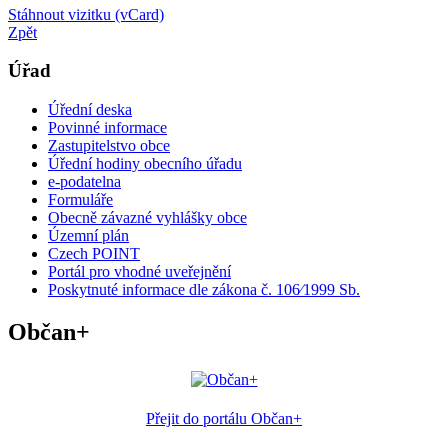
Stáhnout vizitku (vCard)
Zpět
Úřad
Úřední deska
Povinné informace
Zastupitelstvo obce
Úřední hodiny obecního úřadu
e-podatelna
Formuláře
Obecně závazné vyhlášky obce
Územní plán
Czech POINT
Portál pro vhodné uveřejnění
Poskytnuté informace dle zákona č. 106⁄1999 Sb.
Občan+
Přejit do portálu Občan+