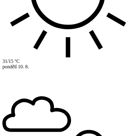
31/15 °C
pondělí
10. 8.