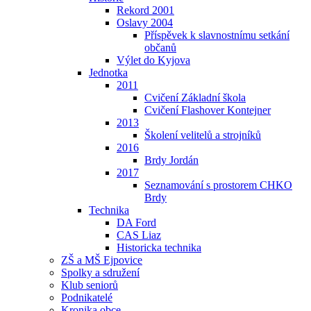
Rekord 2001
Oslavy 2004
Příspěvek k slavnostnímu setkání
občanů
Výlet do Kyjova
Jednotka
2011
Cvičení Základní škola
Cvičení Flashover Kontejner
2013
Školení velitelů a strojníků
2016
Brdy Jordán
2017
Seznamování s prostorem CHKO
Brdy
Technika
DA Ford
CAS Liaz
Historicka technika
ZŠ a MŠ Ejpovice
Spolky a sdružení
Klub seniorů
Podnikatelé
Kronika obce