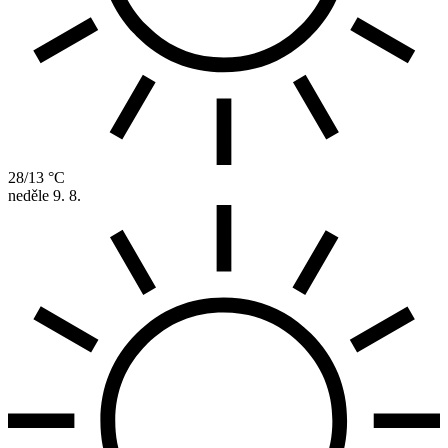
28/13 °C
neděle
9. 8.