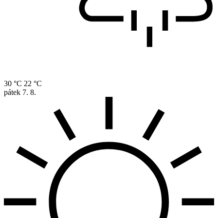
30 °C
22 °C
pátek
7. 8.