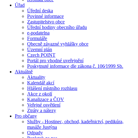
Úřad
Úřední deska
Povinné informace
Zastupitelstvo obce
Úřední hodiny obecního úřadu
e-podatelna
Formuláře
Obecně závazné vyhlášky obce
Územní plán
Czech POINT
Portál pro vhodné uveřejnění
Poskytnuté informace dle zákona č. 106⁄1999 Sb.
Aktuálně
Aktuality
Kalendář akcí
Hlášení místního rozhlasu
Akce z okolí
Kanalizace a ČOV
Veřejné osvětlení
Ztráty a nálezy
Pro občany
Služby - Hostinec, obchod, kadeřnictví, pedikúra,
masáže Justýna
Odpady