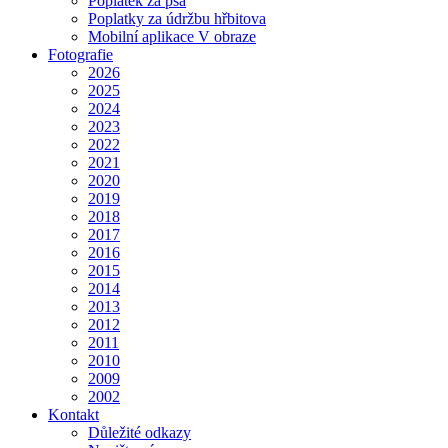
Poplatek za psa
Poplatky za údržbu hřbitova
Mobilní aplikace V obraze
Fotografie
2026
2025
2024
2023
2022
2021
2020
2019
2018
2017
2016
2015
2014
2013
2012
2011
2010
2009
2002
Kontakt
Důležité odkazy