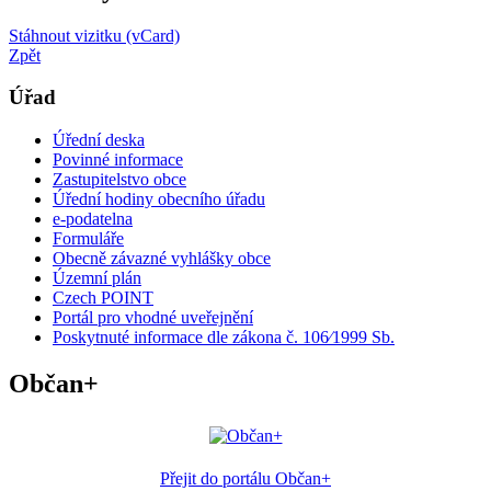
Stáhnout vizitku (vCard)
Zpět
Úřad
Úřední deska
Povinné informace
Zastupitelstvo obce
Úřední hodiny obecního úřadu
e-podatelna
Formuláře
Obecně závazné vyhlášky obce
Územní plán
Czech POINT
Portál pro vhodné uveřejnění
Poskytnuté informace dle zákona č. 106⁄1999 Sb.
Občan+
Přejit do portálu Občan+