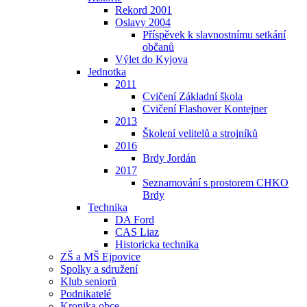
Rekord 2001
Oslavy 2004
Příspěvek k slavnostnímu setkání
občanů
Výlet do Kyjova
Jednotka
2011
Cvičení Základní škola
Cvičení Flashover Kontejner
2013
Školení velitelů a strojníků
2016
Brdy Jordán
2017
Seznamování s prostorem CHKO
Brdy
Technika
DA Ford
CAS Liaz
Historicka technika
ZŠ a MŠ Ejpovice
Spolky a sdružení
Klub seniorů
Podnikatelé
Kronika obce