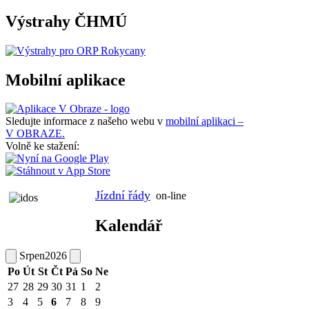
Výstrahy ČHMÚ
Mobilní aplikace
Sledujte informace z našeho webu v
mobilní aplikaci –
V OBRAZE.
Volně ke stažení:
Jízdní řády
on-line
Kalendář
Srpen
2026
Po
Út
St
Čt
Pá
So
Ne
27
28
29
30
31
1
2
3
4
5
6
7
8
9