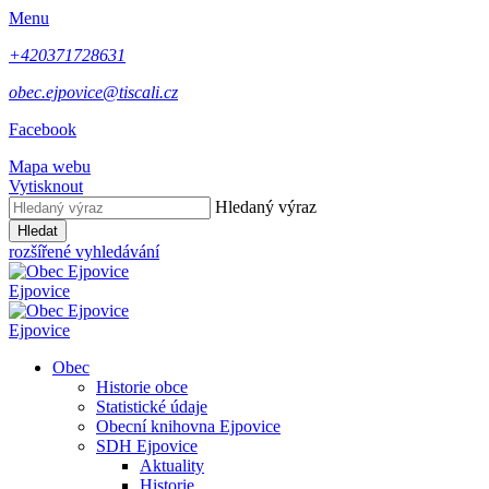
Menu
+420371728631
obec.ejpovice@tiscali.cz
Facebook
Mapa webu
Vytisknout
Hledaný výraz
Hledat
rozšířené vyhledávání
Ejpovice
Ejpovice
Obec
Historie obce
Statistické údaje
Obecní knihovna Ejpovice
SDH Ejpovice
Aktuality
Historie