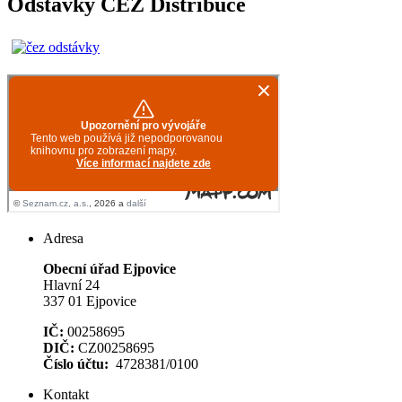
Odstávky ČEZ Distribuce
Adresa
Obecní úřad Ejpovice
Hlavní 24
337 01 Ejpovice
IČ:
00258695
DIČ:
CZ00258695
Číslo účtu:
4728381/0100
Kontakt