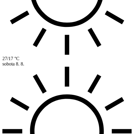
27/17 °C
sobota
8. 8.