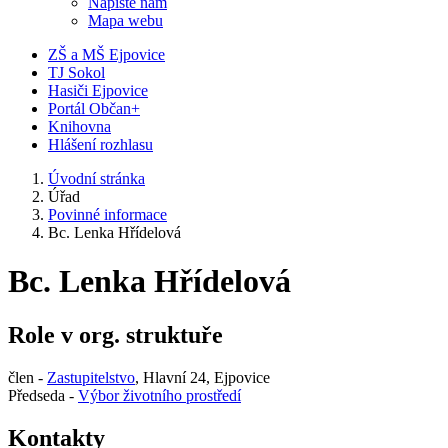
Napište nám
Mapa webu
ZŠ a MŠ Ejpovice
TJ Sokol
Hasiči Ejpovice
Portál Občan+
Knihovna
Hlášení rozhlasu
Úvodní stránka
Úřad
Povinné informace
Bc. Lenka Hřídelová
Bc. Lenka Hřídelová
Role v org. struktuře
člen -
Zastupitelstvo
, Hlavní 24, Ejpovice
Předseda -
Výbor životního prostředí
Kontakty