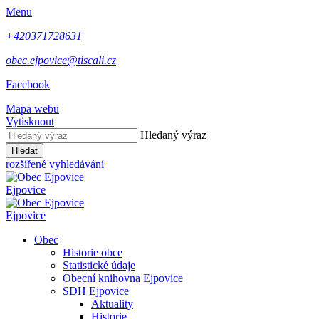
Menu
+420371728631
obec.ejpovice@tiscali.cz
Facebook
Mapa webu
Vytisknout
Hledaný výraz
Hledat
rozšířené vyhledávání
Ejpovice
Ejpovice
Obec
Historie obce
Statistické údaje
Obecní knihovna Ejpovice
SDH Ejpovice
Aktuality
Historie