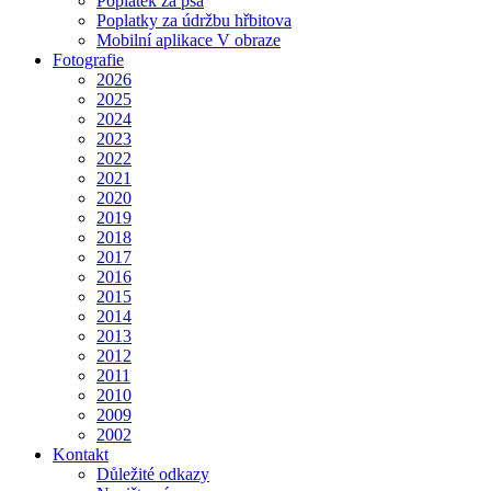
Poplatek za psa
Poplatky za údržbu hřbitova
Mobilní aplikace V obraze
Fotografie
2026
2025
2024
2023
2022
2021
2020
2019
2018
2017
2016
2015
2014
2013
2012
2011
2010
2009
2002
Kontakt
Důležité odkazy