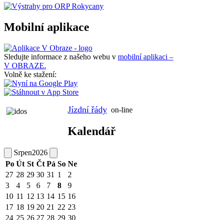
Mobilní aplikace
Sledujte informace z našeho webu v
mobilní aplikaci –
V OBRAZE.
Volně ke stažení:
Jízdní řády
on-line
Kalendář
Srpen
2026
Po
Út
St
Čt
Pá
So
Ne
27
28
29
30
31
1
2
3
4
5
6
7
8
9
10
11
12
13
14
15
16
17
18
19
20
21
22
23
24
25
26
27
28
29
30