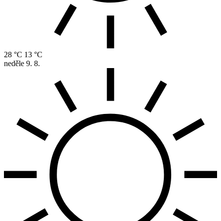
28 °C
13 °C
neděle
9. 8.