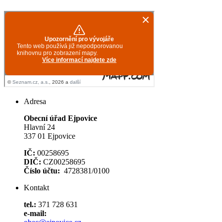
Adresa
Obecní úřad Ejpovice
Hlavní 24
337 01 Ejpovice
IČ:
00258695
DIČ:
CZ00258695
Číslo účtu:
4728381/0100
Kontakt
tel.:
371 728 631
e-mail: