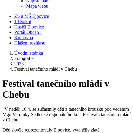
Napište nám
Mapa webu
ZŠ a MŠ Ejpovice
TJ Sokol
Hasiči Ejpovice
Portál Občan+
Knihovna
Hlášení rozhlasu
Úvodní stránka
Fotografie
2023
Festival tanečního mládí v Chebu
Festival tanečního mládí v
Chebu
“V neděli 16.4. se zúčastnily děti z tanečního kroužku pod vedením
Mgr. Veroniky Sedlecké regionálního kola Festivalu tanečního mládí
v Chebu.
Děti skvěle reprezentovaly Ejpovice, vytančily zlaté