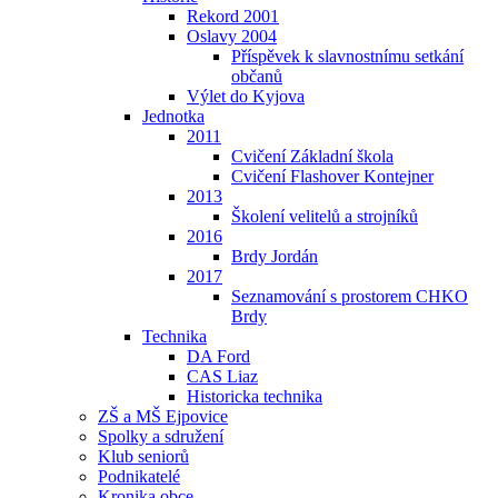
Rekord 2001
Oslavy 2004
Příspěvek k slavnostnímu setkání
občanů
Výlet do Kyjova
Jednotka
2011
Cvičení Základní škola
Cvičení Flashover Kontejner
2013
Školení velitelů a strojníků
2016
Brdy Jordán
2017
Seznamování s prostorem CHKO
Brdy
Technika
DA Ford
CAS Liaz
Historicka technika
ZŠ a MŠ Ejpovice
Spolky a sdružení
Klub seniorů
Podnikatelé
Kronika obce