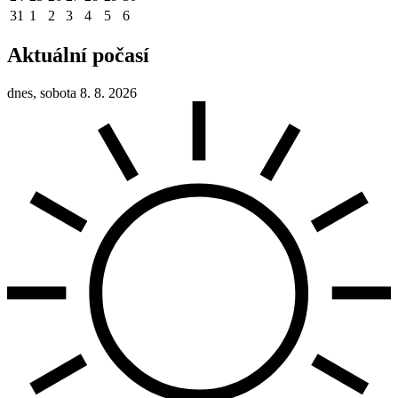
31
1
2
3
4
5
6
Aktuální počasí
dnes, sobota 8. 8. 2026