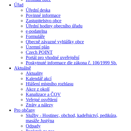
Úřad
Úřední deska
Povinné informace
Zastupitelstvo obce
Úřední hodiny obecního úřadu
e-podatelna
Formuláře
Obecně závazné vyhlášky obce
Územní plán
Czech POINT
Portál pro vhodné uveřejnění
Poskytnuté informace dle zákona č. 106⁄1999 Sb.
Aktuálně
Aktuality
Kalendář akcí
Hlášení místního rozhlasu
Akce z okolí
Kanalizace a ČOV
Veřejné osvětlení
Ztráty a nálezy
Pro občany
Služby - Hostinec, obchod, kadeřnictví, pedikúra,
masáže Justýna
Odpady