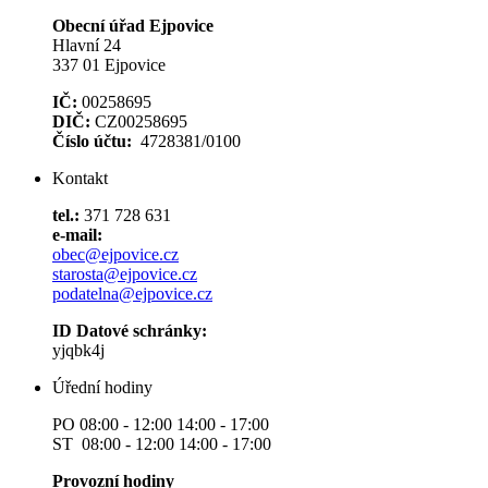
Obecní úřad Ejpovice
Hlavní 24
337 01 Ejpovice
IČ:
00258695
DIČ:
CZ00258695
Číslo účtu:
4728381/0100
Kontakt
tel.:
371 728 631
e-mail:
obec@ejpovice.cz
starosta@ejpovice.cz
podatelna@ejpovice.cz
ID Datové schránky:
yjqbk4j
Úřední hodiny
PO 08:00 - 12:00 14:00 - 17:00
ST 08:00 - 12:00 14:00 - 17:00
Provozní hodiny