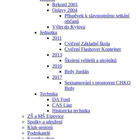
Rekord 2001
Oslavy 2004
Příspěvek k slavnostnímu setkání
občanů
Výlet do Kyjova
Jednotka
2011
Cvičení Základní škola
Cvičení Flashover Kontejner
2013
Školení velitelů a strojníků
2016
Brdy Jordán
2017
Seznamování s prostorem CHKO
Brdy
Technika
DA Ford
CAS Liaz
Historicka technika
ZŠ a MŠ Ejpovice
Spolky a sdružení
Klub seniorů
Podnikatelé
Kronika obce