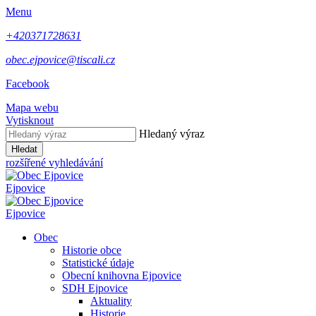
Menu
+420371728631
obec.ejpovice@tiscali.cz
Facebook
Mapa webu
Vytisknout
Hledaný výraz
Hledat
rozšířené vyhledávání
Ejpovice
Ejpovice
Obec
Historie obce
Statistické údaje
Obecní knihovna Ejpovice
SDH Ejpovice
Aktuality
Historie