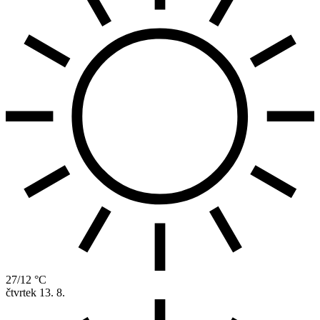
27/12 °C
čtvrtek
13. 8.