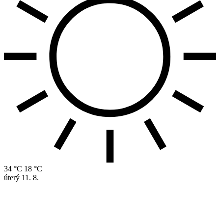
34 °C
18 °C
úterý
11. 8.