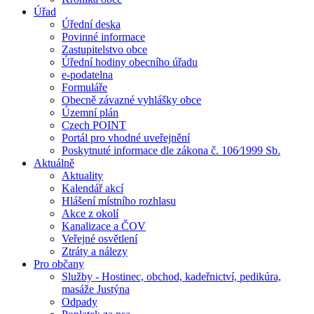
Úřad
Úřední deska
Povinné informace
Zastupitelstvo obce
Úřední hodiny obecního úřadu
e-podatelna
Formuláře
Obecně závazné vyhlášky obce
Územní plán
Czech POINT
Portál pro vhodné uveřejnění
Poskytnuté informace dle zákona č. 106⁄1999 Sb.
Aktuálně
Aktuality
Kalendář akcí
Hlášení místního rozhlasu
Akce z okolí
Kanalizace a ČOV
Veřejné osvětlení
Ztráty a nálezy
Pro občany
Služby - Hostinec, obchod, kadeřnictví, pedikúra,
masáže Justýna
Odpady