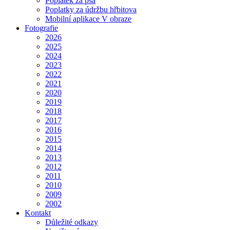
Poplatek za psa
Poplatky za údržbu hřbitova
Mobilní aplikace V obraze
Fotografie
2026
2025
2024
2023
2022
2021
2020
2019
2018
2017
2016
2015
2014
2013
2012
2011
2010
2009
2002
Kontakt
Důležité odkazy