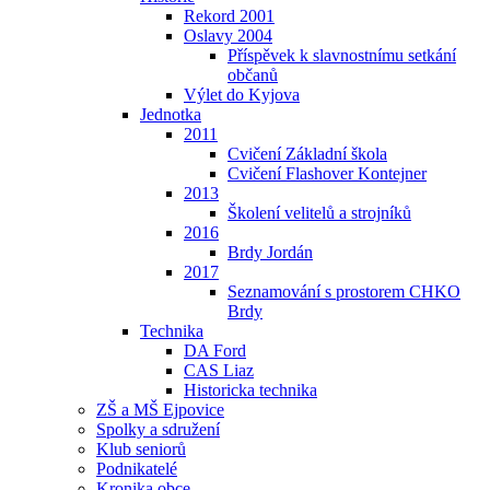
Rekord 2001
Oslavy 2004
Příspěvek k slavnostnímu setkání
občanů
Výlet do Kyjova
Jednotka
2011
Cvičení Základní škola
Cvičení Flashover Kontejner
2013
Školení velitelů a strojníků
2016
Brdy Jordán
2017
Seznamování s prostorem CHKO
Brdy
Technika
DA Ford
CAS Liaz
Historicka technika
ZŠ a MŠ Ejpovice
Spolky a sdružení
Klub seniorů
Podnikatelé
Kronika obce