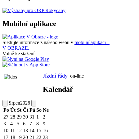
Mobilní aplikace
Sledujte informace z našeho webu v
mobilní aplikaci –
V OBRAZE.
Volně ke stažení:
Jízdní řády
on-line
Kalendář
Srpen
2026
Po
Út
St
Čt
Pá
So
Ne
27
28
29
30
31
1
2
3
4
5
6
7
8
9
10
11
12
13
14
15
16
17
18
19
20
21
22
23