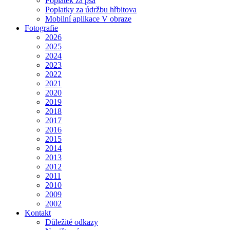
Poplatek za psa
Poplatky za údržbu hřbitova
Mobilní aplikace V obraze
Fotografie
2026
2025
2024
2023
2022
2021
2020
2019
2018
2017
2016
2015
2014
2013
2012
2011
2010
2009
2002
Kontakt
Důležité odkazy