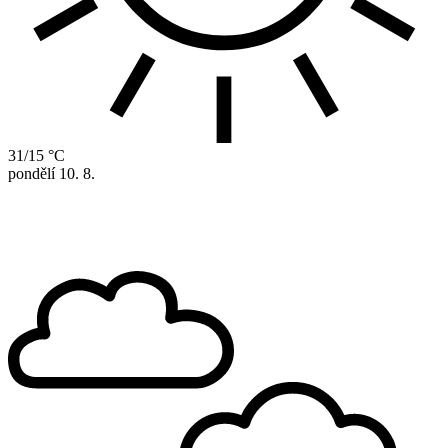
31/15 °C
pondělí
10. 8.