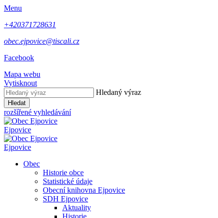
Menu
+420371728631
obec.ejpovice@tiscali.cz
Facebook
Mapa webu
Vytisknout
Hledaný výraz
Hledat
rozšířené vyhledávání
Ejpovice
Ejpovice
Obec
Historie obce
Statistické údaje
Obecní knihovna Ejpovice
SDH Ejpovice
Aktuality
Historie