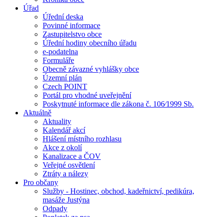
Úřad
Úřední deska
Povinné informace
Zastupitelstvo obce
Úřední hodiny obecního úřadu
e-podatelna
Formuláře
Obecně závazné vyhlášky obce
Územní plán
Czech POINT
Portál pro vhodné uveřejnění
Poskytnuté informace dle zákona č. 106⁄1999 Sb.
Aktuálně
Aktuality
Kalendář akcí
Hlášení místního rozhlasu
Akce z okolí
Kanalizace a ČOV
Veřejné osvětlení
Ztráty a nálezy
Pro občany
Služby - Hostinec, obchod, kadeřnictví, pedikúra,
masáže Justýna
Odpady