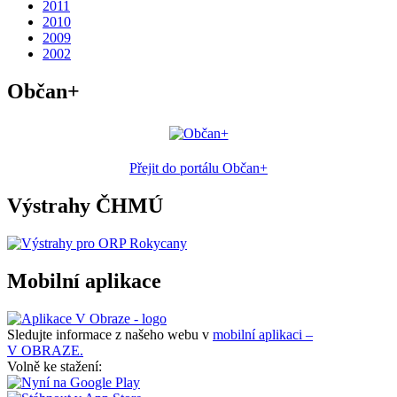
2011
2010
2009
2002
Občan+
Přejit do portálu Občan+
Výstrahy ČHMÚ
Mobilní aplikace
Sledujte informace z našeho webu v
mobilní aplikaci –
V OBRAZE.
Volně ke stažení: