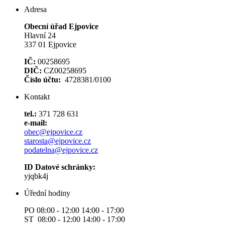
Adresa
Obecní úřad Ejpovice
Hlavní 24
337 01 Ejpovice
IČ:
00258695
DIČ:
CZ00258695
Číslo účtu:
4728381/0100
Kontakt
tel.:
371 728 631
e-mail:
obec@ejpovice.cz
starosta@ejpovice.cz
podatelna@ejpovice.cz
ID Datové schránky:
yjqbk4j
Úřední hodiny
PO 08:00 - 12:00 14:00 - 17:00
ST 08:00 - 12:00 14:00 - 17:00