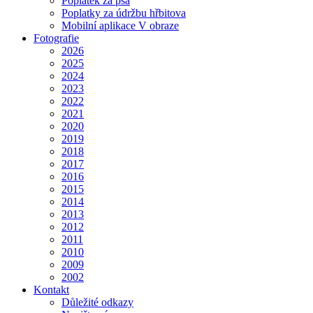
Poplatek za psa
Poplatky za údržbu hřbitova
Mobilní aplikace V obraze
Fotografie
2026
2025
2024
2023
2022
2021
2020
2019
2018
2017
2016
2015
2014
2013
2012
2011
2010
2009
2002
Kontakt
Důležité odkazy