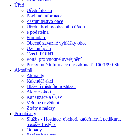
Úřad
Úřední deska
Povinné informace
Zastupitelstvo obce
Úřední hodiny obecního úřadu
e-podatelna
Formuláře
Obecně závazné vyhlášky obce
Územní plán
Czech POINT
Portál pro vhodné uveřejnění
Poskytnuté informace dle zákona č. 106⁄1999 Sb.
Aktuálně
Aktuality
Kalendář akcí
Hlášení místního rozhlasu
Akce z okolí
Kanalizace a ČOV
Veřejné osvětlení
Ztráty a nálezy
Pro občany
Služby - Hostinec, obchod, kadeřnictví, pedikúra,
masáže Justýna
Odpady