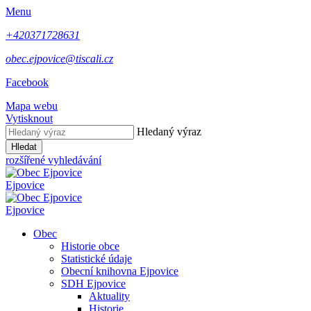
Menu
+420371728631
obec.ejpovice@tiscali.cz
Facebook
Mapa webu
Vytisknout
Hledaný výraz
Hledat
rozšířené vyhledávání
Ejpovice
Ejpovice
Obec
Historie obce
Statistické údaje
Obecní knihovna Ejpovice
SDH Ejpovice
Aktuality
Historie