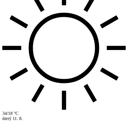
34/18 °C
úterý
11. 8.