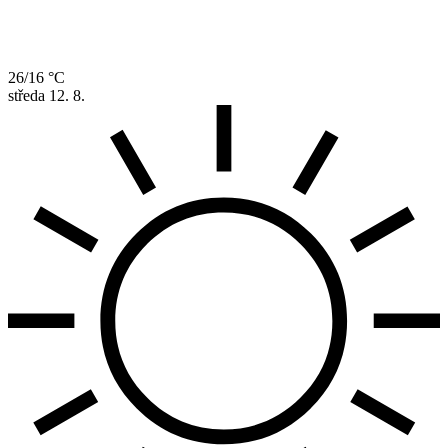
26/16 °C
středa
12. 8.