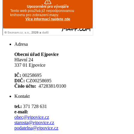
Adresa
Obecní úřad Ejpovice
Hlavní 24
337 01 Ejpovice
IČ:
00258695
DIČ:
CZ00258695
Číslo účtu:
4728381/0100
Kontakt
tel.:
371 728 631
e-mail:
obec@ejpovice.cz
starosta@ejpovice.cz
podatelna@ejpovice.cz