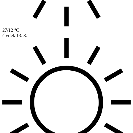
27/12 °C
čtvrtek
13. 8.