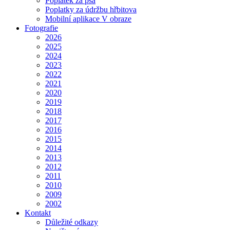
Poplatek za psa
Poplatky za údržbu hřbitova
Mobilní aplikace V obraze
Fotografie
2026
2025
2024
2023
2022
2021
2020
2019
2018
2017
2016
2015
2014
2013
2012
2011
2010
2009
2002
Kontakt
Důležité odkazy