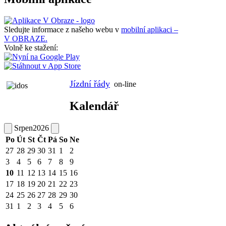
Sledujte informace z našeho webu v
mobilní aplikaci –
V OBRAZE.
Volně ke stažení:
Jízdní řády
on-line
Kalendář
Srpen
2026
Po
Út
St
Čt
Pá
So
Ne
27
28
29
30
31
1
2
3
4
5
6
7
8
9
10
11
12
13
14
15
16
17
18
19
20
21
22
23
24
25
26
27
28
29
30
31
1
2
3
4
5
6