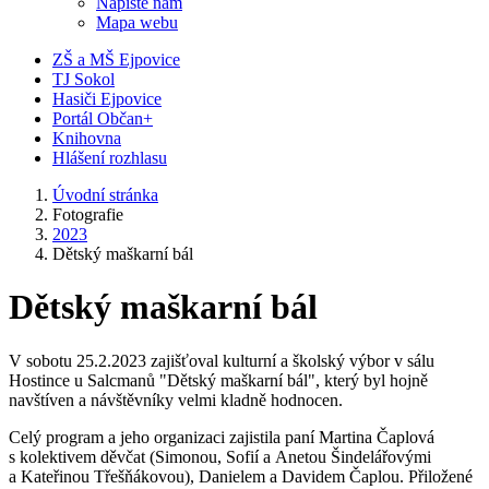
Napište nám
Mapa webu
ZŠ a MŠ Ejpovice
TJ Sokol
Hasiči Ejpovice
Portál Občan+
Knihovna
Hlášení rozhlasu
Úvodní stránka
Fotografie
2023
Dětský maškarní bál
Dětský maškarní bál
V sobotu 25.2.2023 zajišťoval kulturní a školský výbor v sálu
Hostince u Salcmanů "Dětský maškarní bál", který byl hojně
navštíven a návštěvníky velmi kladně hodnocen.
Celý program a jeho organizaci zajistila paní Martina Čaplová
s kolektivem děvčat (Simonou, Sofií a Anetou Šindelářovými
a Kateřinou Třešňákovou), Danielem a Davidem Čaplou. Přiložené