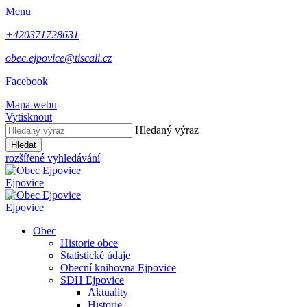
Menu
+420371728631
obec.ejpovice@tiscali.cz
Facebook
Mapa webu
Vytisknout
Hledaný výraz
Hledat
rozšířené vyhledávání
Ejpovice
Ejpovice
Obec
Historie obce
Statistické údaje
Obecní knihovna Ejpovice
SDH Ejpovice
Aktuality
Historie