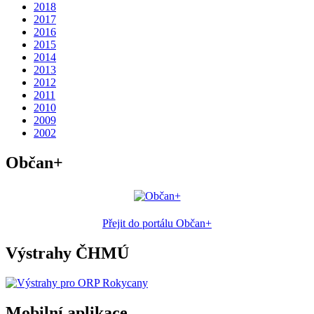
2018
2017
2016
2015
2014
2013
2012
2011
2010
2009
2002
Občan+
Přejit do portálu Občan+
Výstrahy ČHMÚ
Mobilní aplikace