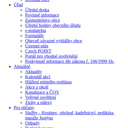
Úřad
Úřední deska
Povinné informace
Zastupitelstvo obce
Úřední hodiny obecního úřadu
e-podatelna
Formuláře
Obecně závazné vyhlášky obce
Územní plán
Czech POINT
Portál pro vhodné uveřejnění
Poskytnuté informace dle zákona č. 106⁄1999 Sb.
Aktuálně
Aktuality
Kalendář akcí
Hlášení místního rozhlasu
Akce z okolí
Kanalizace a ČOV
Veřejné osvětlení
Ztráty a nálezy
Pro občany
Služby - Hostinec, obchod, kadeřnictví, pedikúra,
masáže Justýna
Odpady