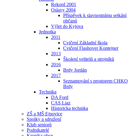
Rekord 2001
Oslavy 2004
Příspěvek k slavnostnímu setkání
občanů
Výlet do Kyjova
Jednotka
2011
Cvičení Základní škola
Cvičení Flashover Kontejner
2013
Školení velitelů a strojníků
2016
Brdy Jordán
2017
Seznamování s prostorem CHKO
Brdy
Technika
DA Ford
CAS Liaz
Historicka technika
ZŠ a MŠ Ejpovice
Spolky a sdružení
Klub seniorů
Podnikatelé
Kronika obce