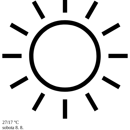
27/17 °C
sobota
8. 8.