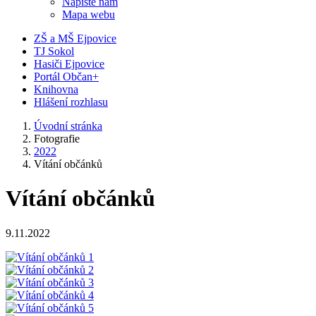
Napište nám
Mapa webu
ZŠ a MŠ Ejpovice
TJ Sokol
Hasiči Ejpovice
Portál Občan+
Knihovna
Hlášení rozhlasu
Úvodní stránka
Fotografie
2022
Vítání občánků
Vítání občánků
9.11.2022