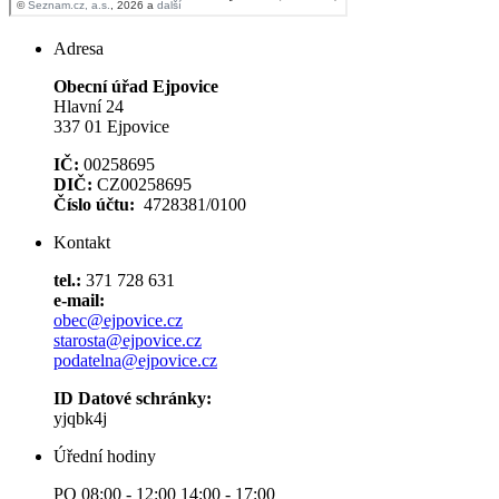
Adresa
Obecní úřad Ejpovice
Hlavní 24
337 01 Ejpovice
IČ:
00258695
DIČ:
CZ00258695
Číslo účtu:
4728381/0100
Kontakt
tel.:
371 728 631
e-mail:
obec@ejpovice.cz
starosta@ejpovice.cz
podatelna@ejpovice.cz
ID Datové schránky:
yjqbk4j
Úřední hodiny
PO 08:00 - 12:00 14:00 - 17:00