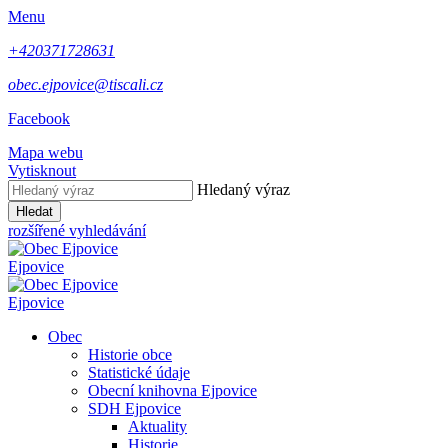
Menu
+420371728631
obec.ejpovice@tiscali.cz
Facebook
Mapa webu
Vytisknout
Hledaný výraz
Hledat
rozšířené vyhledávání
Ejpovice
Ejpovice
Obec
Historie obce
Statistické údaje
Obecní knihovna Ejpovice
SDH Ejpovice
Aktuality
Historie