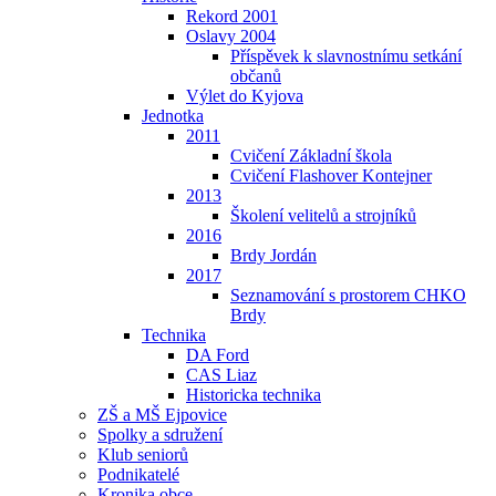
Rekord 2001
Oslavy 2004
Příspěvek k slavnostnímu setkání
občanů
Výlet do Kyjova
Jednotka
2011
Cvičení Základní škola
Cvičení Flashover Kontejner
2013
Školení velitelů a strojníků
2016
Brdy Jordán
2017
Seznamování s prostorem CHKO
Brdy
Technika
DA Ford
CAS Liaz
Historicka technika
ZŠ a MŠ Ejpovice
Spolky a sdružení
Klub seniorů
Podnikatelé
Kronika obce