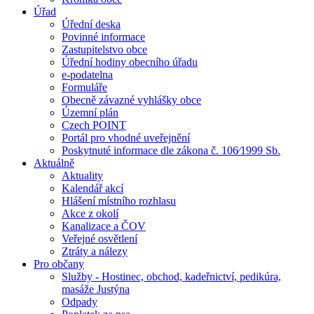
Úřad
Úřední deska
Povinné informace
Zastupitelstvo obce
Úřední hodiny obecního úřadu
e-podatelna
Formuláře
Obecně závazné vyhlášky obce
Územní plán
Czech POINT
Portál pro vhodné uveřejnění
Poskytnuté informace dle zákona č. 106⁄1999 Sb.
Aktuálně
Aktuality
Kalendář akcí
Hlášení místního rozhlasu
Akce z okolí
Kanalizace a ČOV
Veřejné osvětlení
Ztráty a nálezy
Pro občany
Služby - Hostinec, obchod, kadeřnictví, pedikúra,
masáže Justýna
Odpady