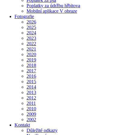
Poplatek za psa
Poplatky za údržbu hřbitova
Mobilní aplikace V obraze
Fotografie
2026
2025
2024
2023
2022
2021
2020
2019
2018
2017
2016
2015
2014
2013
2012
2011
2010
2009
2002
Kontakt
Důležité odkazy