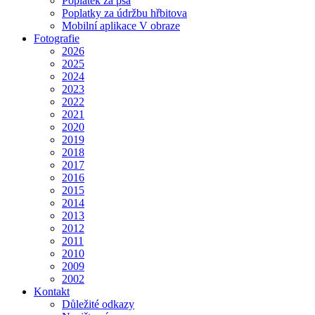
Poplatek za psa
Poplatky za údržbu hřbitova
Mobilní aplikace V obraze
Fotografie
2026
2025
2024
2023
2022
2021
2020
2019
2018
2017
2016
2015
2014
2013
2012
2011
2010
2009
2002
Kontakt
Důležité odkazy