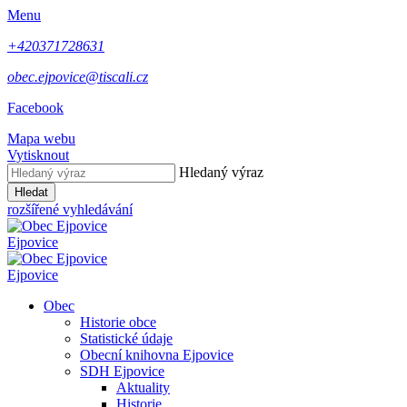
Menu
+420371728631
obec.ejpovice@tiscali.cz
Facebook
Mapa webu
Vytisknout
Hledaný výraz
Hledat
rozšířené vyhledávání
Ejpovice
Ejpovice
Obec
Historie obce
Statistické údaje
Obecní knihovna Ejpovice
SDH Ejpovice
Aktuality
Historie