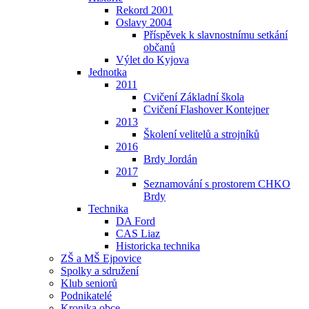
Rekord 2001
Oslavy 2004
Příspěvek k slavnostnímu setkání
občanů
Výlet do Kyjova
Jednotka
2011
Cvičení Základní škola
Cvičení Flashover Kontejner
2013
Školení velitelů a strojníků
2016
Brdy Jordán
2017
Seznamování s prostorem CHKO
Brdy
Technika
DA Ford
CAS Liaz
Historicka technika
ZŠ a MŠ Ejpovice
Spolky a sdružení
Klub seniorů
Podnikatelé
Kronika obce