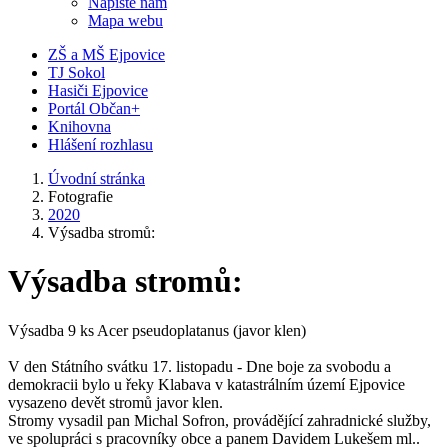
Napište nám
Mapa webu
ZŠ a MŠ Ejpovice
TJ Sokol
Hasiči Ejpovice
Portál Občan+
Knihovna
Hlášení rozhlasu
Úvodní stránka
Fotografie
2020
Výsadba stromů:
Výsadba stromů:
Výsadba 9 ks Acer pseudoplatanus (javor klen)
V den Státního svátku 17. listopadu - Dne boje za svobodu a
demokracii bylo u řeky Klabava v katastrálním území Ejpovice
vysazeno devět stromů javor klen.
Stromy vysadil pan Michal Sofron, provádějící zahradnické služby,
ve spolupráci s pracovníky obce a panem Davidem Lukešem ml..