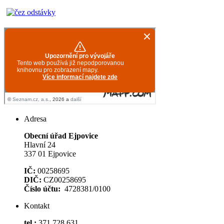
Adresa
Obecní úřad Ejpovice
Hlavní 24
337 01 Ejpovice
IČ:
00258695
DIČ:
CZ00258695
Číslo účtu:
4728381/0100
Kontakt
tel.:
371 728 631