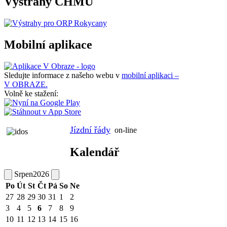
Výstrahy ČHMÚ
Mobilní aplikace
Sledujte informace z našeho webu v
mobilní aplikaci –
V OBRAZE.
Volně ke stažení:
Jízdní řády
on-line
Kalendář
Srpen
2026
Po
Út
St
Čt
Pá
So
Ne
27
28
29
30
31
1
2
3
4
5
6
7
8
9
10
11
12
13
14
15
16