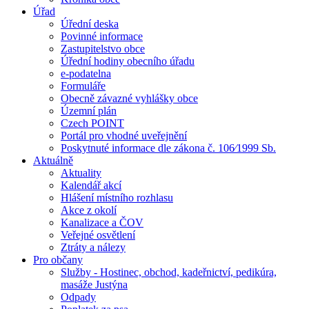
Úřad
Úřední deska
Povinné informace
Zastupitelstvo obce
Úřední hodiny obecního úřadu
e-podatelna
Formuláře
Obecně závazné vyhlášky obce
Územní plán
Czech POINT
Portál pro vhodné uveřejnění
Poskytnuté informace dle zákona č. 106⁄1999 Sb.
Aktuálně
Aktuality
Kalendář akcí
Hlášení místního rozhlasu
Akce z okolí
Kanalizace a ČOV
Veřejné osvětlení
Ztráty a nálezy
Pro občany
Služby - Hostinec, obchod, kadeřnictví, pedikúra,
masáže Justýna
Odpady