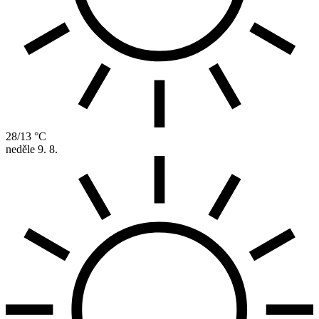
28/13 °C
neděle
9. 8.