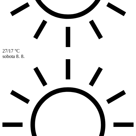
27/17 °C
sobota
8. 8.