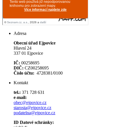
Adresa
Obecní úřad Ejpovice
Hlavní 24
337 01 Ejpovice
IČ:
00258695
DIČ:
CZ00258695
Číslo účtu:
4728381/0100
Kontakt
tel.:
371 728 631
e-mail:
obec@ejpovice.cz
starosta@ejpovice.cz
podatelna@ejpovice.cz
ID Datové schránky: