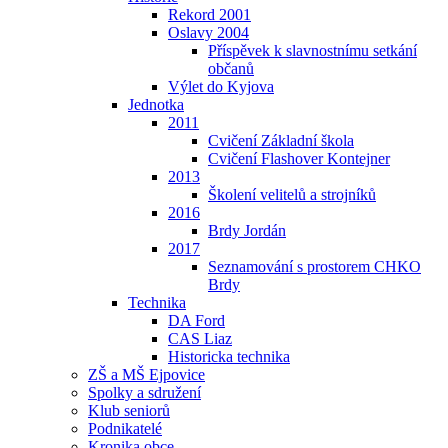
Rekord 2001
Oslavy 2004
Příspěvek k slavnostnímu setkání
občanů
Výlet do Kyjova
Jednotka
2011
Cvičení Základní škola
Cvičení Flashover Kontejner
2013
Školení velitelů a strojníků
2016
Brdy Jordán
2017
Seznamování s prostorem CHKO
Brdy
Technika
DA Ford
CAS Liaz
Historicka technika
ZŠ a MŠ Ejpovice
Spolky a sdružení
Klub seniorů
Podnikatelé
Kronika obce