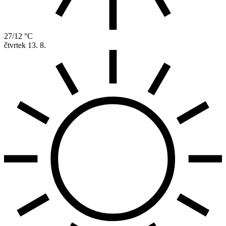
27/12 °C
čtvrtek
13. 8.