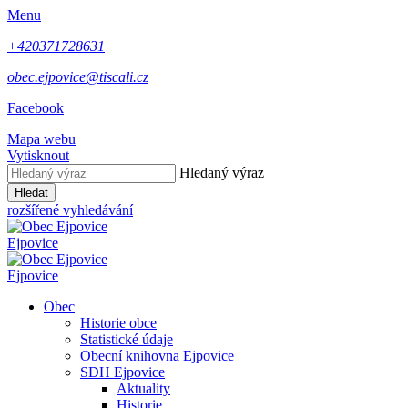
Menu
+420371728631
obec.ejpovice@tiscali.cz
Facebook
Mapa webu
Vytisknout
Hledaný výraz
Hledat
rozšířené vyhledávání
Ejpovice
Ejpovice
Obec
Historie obce
Statistické údaje
Obecní knihovna Ejpovice
SDH Ejpovice
Aktuality
Historie