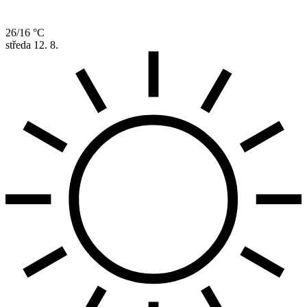
26/16 °C
středa
12. 8.