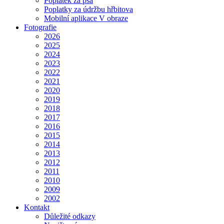
Poplatek za psa
Poplatky za údržbu hřbitova
Mobilní aplikace V obraze
Fotografie
2026
2025
2024
2023
2022
2021
2020
2019
2018
2017
2016
2015
2014
2013
2012
2011
2010
2009
2002
Kontakt
Důležité odkazy