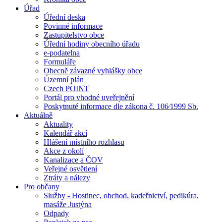
Úřad
Úřední deska
Povinné informace
Zastupitelstvo obce
Úřední hodiny obecního úřadu
e-podatelna
Formuláře
Obecně závazné vyhlášky obce
Územní plán
Czech POINT
Portál pro vhodné uveřejnění
Poskytnuté informace dle zákona č. 106⁄1999 Sb.
Aktuálně
Aktuality
Kalendář akcí
Hlášení místního rozhlasu
Akce z okolí
Kanalizace a ČOV
Veřejné osvětlení
Ztráty a nálezy
Pro občany
Služby - Hostinec, obchod, kadeřnictví, pedikúra,
masáže Justýna
Odpady