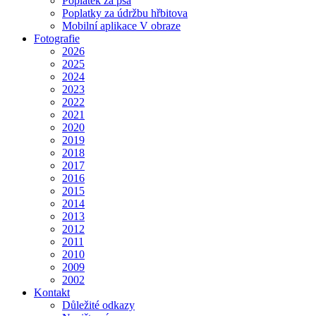
Poplatek za psa
Poplatky za údržbu hřbitova
Mobilní aplikace V obraze
Fotografie
2026
2025
2024
2023
2022
2021
2020
2019
2018
2017
2016
2015
2014
2013
2012
2011
2010
2009
2002
Kontakt
Důležité odkazy