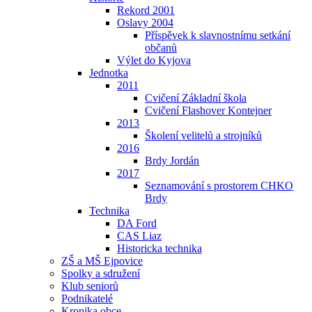
Rekord 2001
Oslavy 2004
Příspěvek k slavnostnímu setkání
občanů
Výlet do Kyjova
Jednotka
2011
Cvičení Základní škola
Cvičení Flashover Kontejner
2013
Školení velitelů a strojníků
2016
Brdy Jordán
2017
Seznamování s prostorem CHKO
Brdy
Technika
DA Ford
CAS Liaz
Historicka technika
ZŠ a MŠ Ejpovice
Spolky a sdružení
Klub seniorů
Podnikatelé
Kronika obce