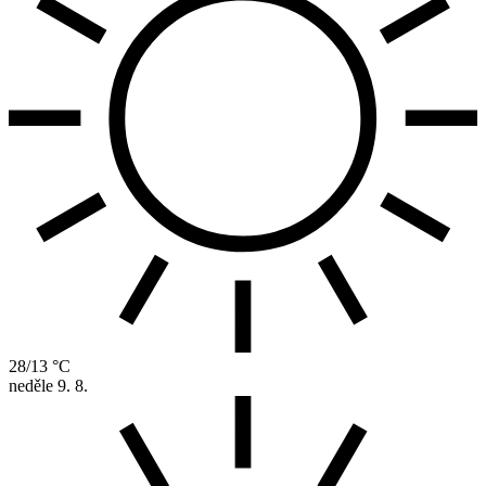
28/13 °C
neděle
9. 8.