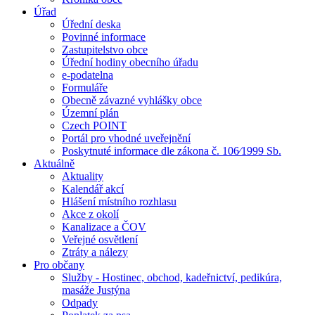
Úřad
Úřední deska
Povinné informace
Zastupitelstvo obce
Úřední hodiny obecního úřadu
e-podatelna
Formuláře
Obecně závazné vyhlášky obce
Územní plán
Czech POINT
Portál pro vhodné uveřejnění
Poskytnuté informace dle zákona č. 106⁄1999 Sb.
Aktuálně
Aktuality
Kalendář akcí
Hlášení místního rozhlasu
Akce z okolí
Kanalizace a ČOV
Veřejné osvětlení
Ztráty a nálezy
Pro občany
Služby - Hostinec, obchod, kadeřnictví, pedikúra,
masáže Justýna
Odpady