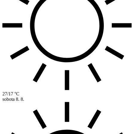
27/17 °C
sobota
8. 8.