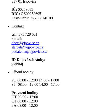
337 01 Ejpovice
IČ:
00258695
DIČ:
CZ00258695
Číslo účtu:
4728381/0100
Kontakt
tel.:
371 728 631
e-mail:
obec@ejpovice.cz
starosta@ejpovice.cz
podatelna@ejpovice.cz
ID Datové schránky:
yjqbk4j
Úřední hodiny
PO 08:00 - 12:00 14:00 - 17:00
ST 08:00 - 12:00 14:00 - 17:00
Provozní hodiny
ÚT 08:00 - 12:00
ČT 08:00 - 12:00
PÁ 08:00 - 12:00