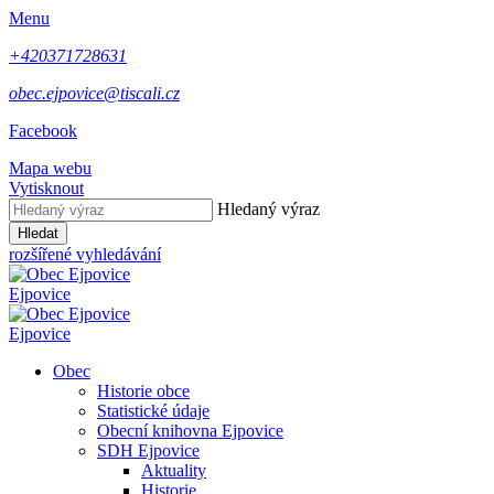
Menu
+420371728631
obec.ejpovice@tiscali.cz
Facebook
Mapa webu
Vytisknout
Hledaný výraz
Hledat
rozšířené vyhledávání
Ejpovice
Ejpovice
Obec
Historie obce
Statistické údaje
Obecní knihovna Ejpovice
SDH Ejpovice
Aktuality
Historie