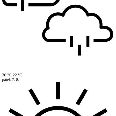
30 °C
22 °C
pátek
7. 8.