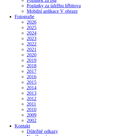
Poplatek za psa
Poplatky za údržbu hřbitova
Mobilní aplikace V obraze
Fotografie
2026
2025
2024
2023
2022
2021
2020
2019
2018
2017
2016
2015
2014
2013
2012
2011
2010
2009
2002
Kontakt
Důležité odkazy