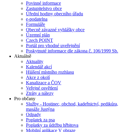
Povinné informace
Zastupitelstvo obce
Úřední hodiny obecního úřadu
e-podatelna
Formuláře
Obecně závazné vyhlášky obce
Územní plán
Czech POINT
Portál pro vhodné uveřejnění
Poskytnuté informace dle zákona č. 106/1999 Sb.
Aktuálně
Aktuality
Kalendář akcí
Hlášení místního rozhlasu
Akce z okolí
Kanalizace a ČOV
Veřejné osvětlení
Ztráty a nálezy
Pro občany
Služby - Hostinec, obchod, kadeřnictví, pedikúra,
masáže Justýna
Odpady
Poplatek za psa
Poplatky za údržbu hřbitova
Mobilní aplikace V obraze