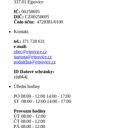
337 01 Ejpovice
IČ:
00258695
DIČ:
CZ00258695
Číslo účtu:
4728381/0100
Kontakt
tel.:
371 728 631
e-mail:
obec@ejpovice.cz
starosta@ejpovice.cz
podatelna@ejpovice.cz
ID Datové schránky:
yjqbk4j
Úřední hodiny
PO 08:00 - 12:00 14:00 - 17:00
ST 08:00 - 12:00 14:00 - 17:00
Provozní hodiny
ÚT 08:00 - 12:00
ČT 08:00 - 12:00
PÁ 08:00 - 12:00