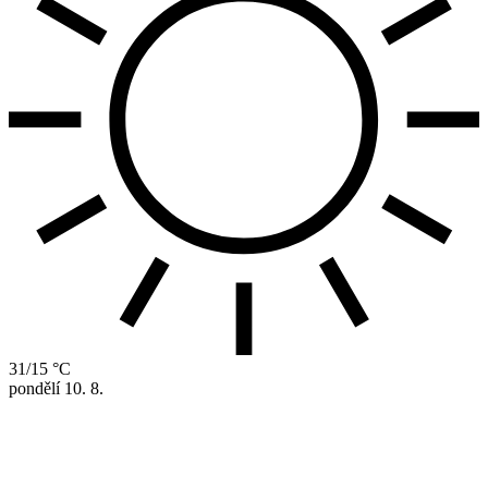
31/15 °C
pondělí
10. 8.