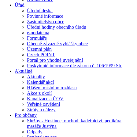
Úřad
Úřední deska
Povinné informace
Zastupitelstvo obce
Úřední hodiny obecního úřadu
e-podatelna
Formuláře
Obecně závazné vyhlášky obce
Územní plán
Czech POINT
Portál pro vhodné uveřejnění
Poskytnuté informace dle zákona č. 106⁄1999 Sb.
Aktuálně
Aktuality
Kalendář akcí
Hlášení místního rozhlasu
Akce z okolí
Kanalizace a ČOV
Veřejné osvětlení
Ztráty a nálezy
Pro občany
Služby - Hostinec, obchod, kadeřnictví, pedikúra,
masáže Justýna
Odpady