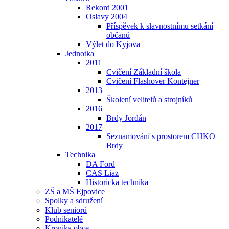
Rekord 2001
Oslavy 2004
Příspěvek k slavnostnímu setkání
občanů
Výlet do Kyjova
Jednotka
2011
Cvičení Základní škola
Cvičení Flashover Kontejner
2013
Školení velitelů a strojníků
2016
Brdy Jordán
2017
Seznamování s prostorem CHKO
Brdy
Technika
DA Ford
CAS Liaz
Historicka technika
ZŠ a MŠ Ejpovice
Spolky a sdružení
Klub seniorů
Podnikatelé
Kronika obce