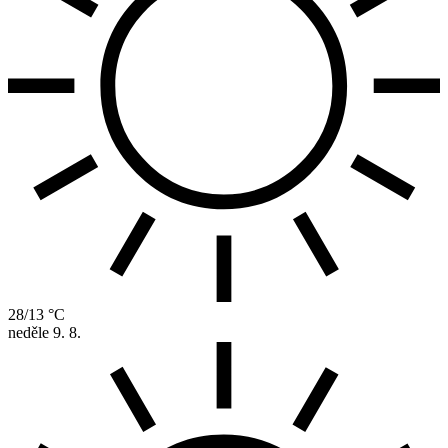
28/13 °C
neděle
9. 8.