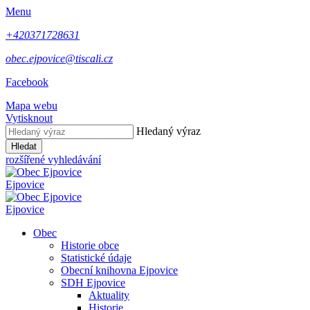
Menu
+420371728631
obec.ejpovice@tiscali.cz
Facebook
Mapa webu
Vytisknout
Hledaný výraz
Hledat
rozšířené vyhledávání
Ejpovice
Ejpovice
Obec
Historie obce
Statistické údaje
Obecní knihovna Ejpovice
SDH Ejpovice
Aktuality
Historie