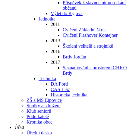
Příspěvek k slavnostnímu setkání
občanů
Výlet do Kyjova
Jednotka
2011
Cvičení Základní škola
Cvičení Flashover Kontejner
2013
Školení velitelů a strojníků
2016
Brdy Jordán
2017
Seznamování s prostorem CHKO
Brdy
Technika
DA Ford
CAS Liaz
Historicka technika
ZŠ a MŠ Ejpovice
Spolky a sdružení
Klub seniorů
Podnikatelé
Kronika obce
Úřad
Úřední deska