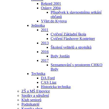
Rekord 2001
Oslavy 2004
Příspěvek k slavnostnímu setkání
občanů
Výlet do Kyjova
Jednotka
2011
Cvičení Základní škola
Cvičení Flashover Kontejner
2013
Školení velitelů a strojníků
2016
Brdy Jordán
2017
Seznamování s prostorem CHKO
Brdy
Technika
DA Ford
CAS Liaz
Historicka technika
ZŠ a MŠ Ejpovice
Spolky a sdružení
Klub seniorů
Podnikatelé
Kronika obce