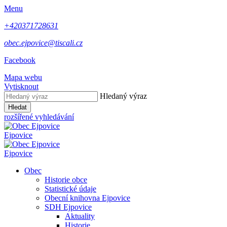
Menu
+420371728631
obec.ejpovice@tiscali.cz
Facebook
Mapa webu
Vytisknout
Hledaný výraz
Hledat
rozšířené vyhledávání
Ejpovice
Ejpovice
Obec
Historie obce
Statistické údaje
Obecní knihovna Ejpovice
SDH Ejpovice
Aktuality
Historie