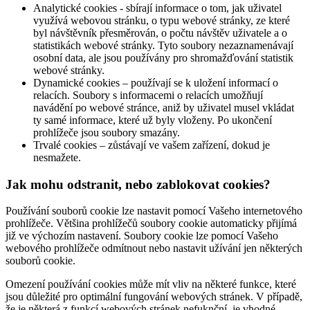
Analytické cookies - sbírají informace o tom, jak uživatel
využívá webovou stránku, o typu webové stránky, ze které
byl návštěvník přesměrován, o počtu návštěv uživatele a o
statistikách webové stránky. Tyto soubory nezaznamenávají
osobní data, ale jsou používány pro shromažďování statistik
webové stránky.
Dynamické cookies – používají se k uložení informací o
relacích. Soubory s informacemi o relacích umožňují
navádění po webové stránce, aniž by uživatel musel vkládat
ty samé informace, které už byly vloženy. Po ukončení
prohlížeče jsou soubory smazány.
Trvalé cookies – zůstávají ve vašem zařízení, dokud je
nesmažete.
Jak mohu odstranit, nebo zablokovat cookies?
Používání souborů cookie lze nastavit pomocí Vašeho internetového
prohlížeče. Většina prohlížečů soubory cookie automaticky přijímá
již ve výchozím nastavení. Soubory cookie lze pomocí Vašeho
webového prohlížeče odmítnout nebo nastavit užívání jen některých
souborů cookie.
Omezení používání cookies může mít vliv na některé funkce, které
jsou důležité pro optimální fungování webových stránek. V případě,
že je některá z funkcí webových stránek nefuknční, je vhodné