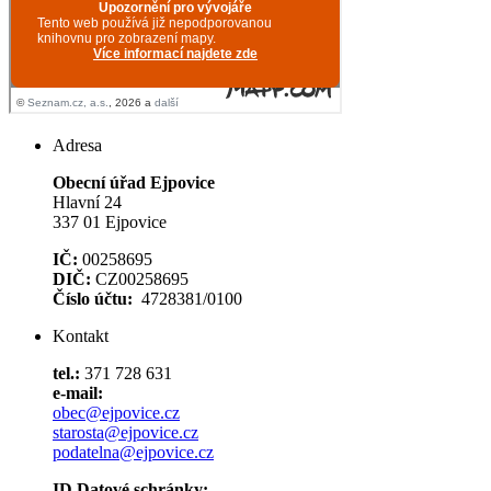
Adresa
Obecní úřad Ejpovice
Hlavní 24
337 01 Ejpovice
IČ:
00258695
DIČ:
CZ00258695
Číslo účtu:
4728381/0100
Kontakt
tel.:
371 728 631
e-mail:
obec@ejpovice.cz
starosta@ejpovice.cz
podatelna@ejpovice.cz
ID Datové schránky: