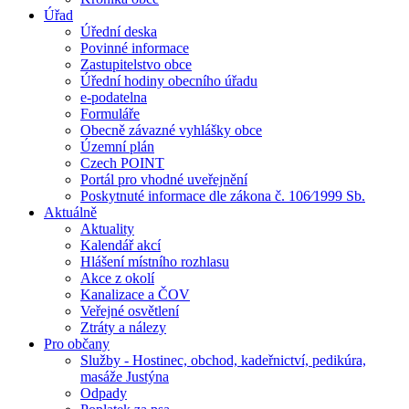
Úřad
Úřední deska
Povinné informace
Zastupitelstvo obce
Úřední hodiny obecního úřadu
e-podatelna
Formuláře
Obecně závazné vyhlášky obce
Územní plán
Czech POINT
Portál pro vhodné uveřejnění
Poskytnuté informace dle zákona č. 106⁄1999 Sb.
Aktuálně
Aktuality
Kalendář akcí
Hlášení místního rozhlasu
Akce z okolí
Kanalizace a ČOV
Veřejné osvětlení
Ztráty a nálezy
Pro občany
Služby - Hostinec, obchod, kadeřnictví, pedikúra,
masáže Justýna
Odpady