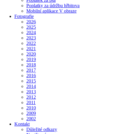
Poplatek za psa
Poplatky za údržbu hřbitova
Mobilní aplikace V obraze
Fotografie
2026
2025
2024
2023
2022
2021
2020
2019
2018
2017
2016
2015
2014
2013
2012
2011
2010
2009
2002
Kontakt
Důležité odkazy