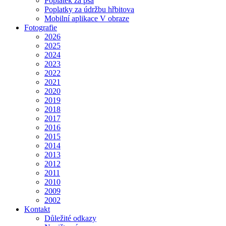
Poplatek za psa
Poplatky za údržbu hřbitova
Mobilní aplikace V obraze
Fotografie
2026
2025
2024
2023
2022
2021
2020
2019
2018
2017
2016
2015
2014
2013
2012
2011
2010
2009
2002
Kontakt
Důležité odkazy