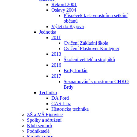
Rekord 2001
Oslavy 2004
Příspěvek k slavnostnímu setkání
občanů
Výlet do Kyjova
Jednotka
2011
Cvičení Základní škola
Cvičení Flashover Kontejner
2013
Školení velitelů a strojníků
2016
Brdy Jordán
2017
Seznamování s prostorem CHKO
Brdy
Technika
DA Ford
CAS Liaz
Historicka technika
ZŠ a MŠ Ejpovice
Spolky a sdružení
Klub seniorů
Podnikatelé
Kronika obce