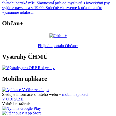
Svatohubertské mše. Slavnostní průvod myslivců s loveckými psy
vyjde z návsi cca v 19:00. Srdečně vás zveme k účasti na této
významné události.
Občan+
Přejit do portálu Občan+
Výstrahy ČHMÚ
Mobilní aplikace
Sledujte informace z našeho webu v
mobilní aplikaci –
V OBRAZE.
Volně ke stažení: