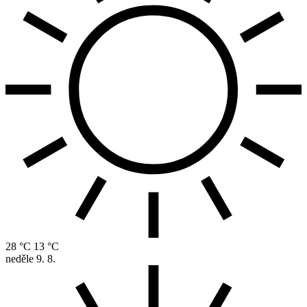
28 °C
13 °C
neděle
9. 8.