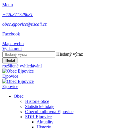
Menu
+420371728631
obec.ejpovice@tiscali.cz
Facebook
Mapa webu
Vytisknout
Hledaný výraz
Hledat
rozšířené vyhledávání
Ejpovice
Ejpovice
Obec
Historie obce
Statistické údaje
Obecní knihovna Ejpovice
SDH Ejpovice
Aktuality
Historie