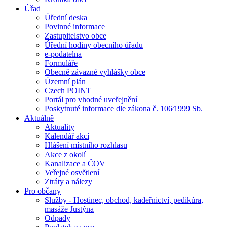
Úřad
Úřední deska
Povinné informace
Zastupitelstvo obce
Úřední hodiny obecního úřadu
e-podatelna
Formuláře
Obecně závazné vyhlášky obce
Územní plán
Czech POINT
Portál pro vhodné uveřejnění
Poskytnuté informace dle zákona č. 106⁄1999 Sb.
Aktuálně
Aktuality
Kalendář akcí
Hlášení místního rozhlasu
Akce z okolí
Kanalizace a ČOV
Veřejné osvětlení
Ztráty a nálezy
Pro občany
Služby - Hostinec, obchod, kadeřnictví, pedikúra,
masáže Justýna
Odpady