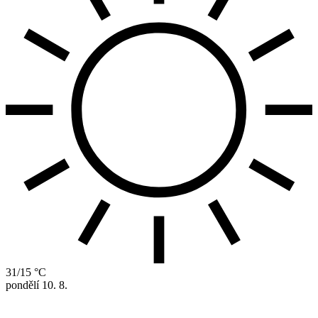
31/15 °C
pondělí
10. 8.