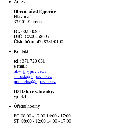
Adresa
Obecní úřad Ejpovice
Hlavní 24
337 01 Ejpovice
IČ:
00258695
DIČ:
CZ00258695
Číslo účtu:
4728381/0100
Kontakt
tel.:
371 728 631
e-mail:
obec@ejpovice.cz
starosta@ejpovice.cz
podatelna@ejpovice.cz
ID Datové schránky:
yjqbk4j
Úřední hodiny
PO 08:00 - 12:00 14:00 - 17:00
ST 08:00 - 12:00 14:00 - 17:00