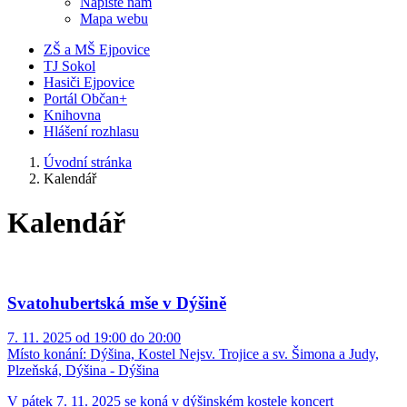
Napište nám
Mapa webu
ZŠ a MŠ Ejpovice
TJ Sokol
Hasiči Ejpovice
Portál Občan+
Knihovna
Hlášení rozhlasu
Úvodní stránka
Kalendář
Kalendář
Svatohubertská mše v Dýšině
7. 11. 2025 od 19:00 do 20:00
Místo konání:
Dýšina, Kostel Nejsv. Trojice a sv. Šimona a Judy,
Plzeňská, Dýšina - Dýšina
V pátek 7. 11. 2025 se koná v dýšinském kostele koncert