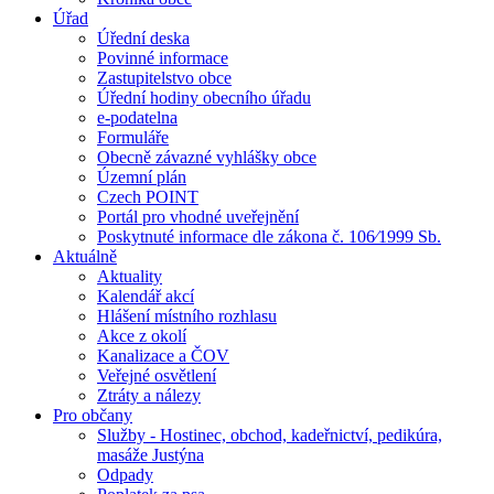
Úřad
Úřední deska
Povinné informace
Zastupitelstvo obce
Úřední hodiny obecního úřadu
e-podatelna
Formuláře
Obecně závazné vyhlášky obce
Územní plán
Czech POINT
Portál pro vhodné uveřejnění
Poskytnuté informace dle zákona č. 106⁄1999 Sb.
Aktuálně
Aktuality
Kalendář akcí
Hlášení místního rozhlasu
Akce z okolí
Kanalizace a ČOV
Veřejné osvětlení
Ztráty a nálezy
Pro občany
Služby - Hostinec, obchod, kadeřnictví, pedikúra,
masáže Justýna
Odpady