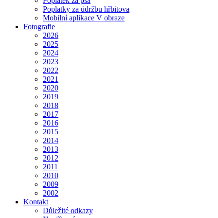
Poplatek za psa
Poplatky za údržbu hřbitova
Mobilní aplikace V obraze
Fotografie
2026
2025
2024
2023
2022
2021
2020
2019
2018
2017
2016
2015
2014
2013
2012
2011
2010
2009
2002
Kontakt
Důležité odkazy