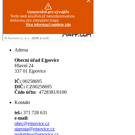
Adresa
Obecní úřad Ejpovice
Hlavní 24
337 01 Ejpovice
IČ:
00258695
DIČ:
CZ00258695
Číslo účtu:
4728381/0100
Kontakt
tel.:
371 728 631
e-mail:
obec@ejpovice.cz
starosta@ejpovice.cz
podatelna@ejpovice.cz