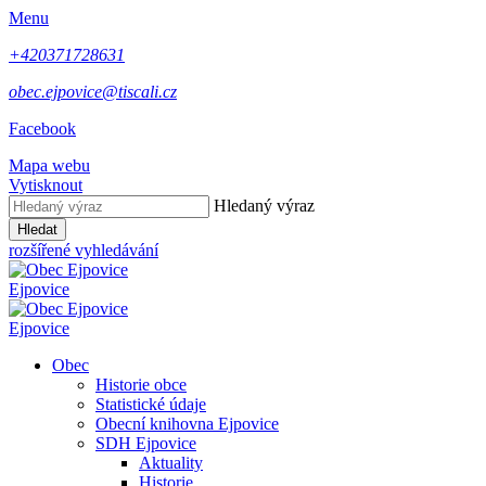
Menu
+420371728631
obec.ejpovice@tiscali.cz
Facebook
Mapa webu
Vytisknout
Hledaný výraz
Hledat
rozšířené vyhledávání
Ejpovice
Ejpovice
Obec
Historie obce
Statistické údaje
Obecní knihovna Ejpovice
SDH Ejpovice
Aktuality
Historie