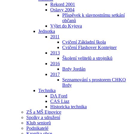
Rekord 2001
Oslavy 2004
Příspěvek k slavnostnímu setkání
občanů
Výlet do Kyjova
Jednotka
2011
Cvičení Základní škola
Cvičení Flashover Kontejner
2013
Školení velitelů a strojníků
2016
Brdy Jordán
2017
Seznamování s prostorem CHKO
Brdy
Technika
DA Ford
CAS Liaz
Historicka technika
ZŠ a MŠ Ejpovice
Spolky a sdružení
Klub seniorů
Podnikatelé
Kronika obce