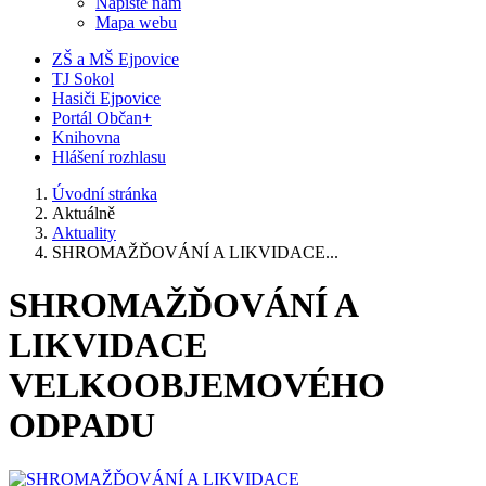
Napište nám
Mapa webu
ZŠ a MŠ Ejpovice
TJ Sokol
Hasiči Ejpovice
Portál Občan+
Knihovna
Hlášení rozhlasu
Úvodní stránka
Aktuálně
Aktuality
SHROMAŽĎOVÁNÍ A LIKVIDACE...
SHROMAŽĎOVÁNÍ A
LIKVIDACE
VELKOOBJEMOVÉHO
ODPADU