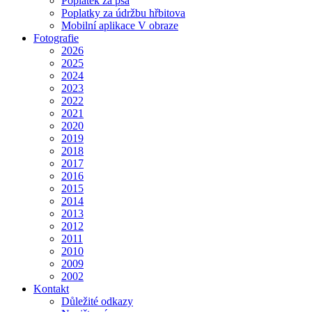
Poplatek za psa
Poplatky za údržbu hřbitova
Mobilní aplikace V obraze
Fotografie
2026
2025
2024
2023
2022
2021
2020
2019
2018
2017
2016
2015
2014
2013
2012
2011
2010
2009
2002
Kontakt
Důležité odkazy