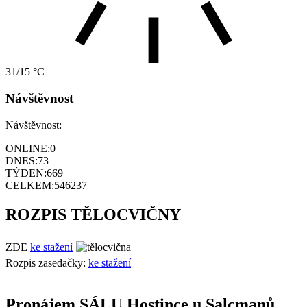
31/15 °C
Návštěvnost
Návštěvnost:
ONLINE:
0
DNES:
73
TÝDEN:
669
CELKEM:
546237
ROZPIS TĚLOCVIČNY
ZDE
ke stažení
Rozpis zasedačky:
ke stažení
Pronájem SÁLU Hostince u Salcmanů