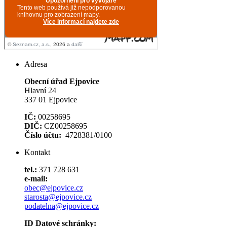
Adresa
Obecní úřad Ejpovice
Hlavní 24
337 01 Ejpovice
IČ:
00258695
DIČ:
CZ00258695
Číslo účtu:
4728381/0100
Kontakt
tel.:
371 728 631
e-mail:
obec@ejpovice.cz
starosta@ejpovice.cz
podatelna@ejpovice.cz
ID Datové schránky: