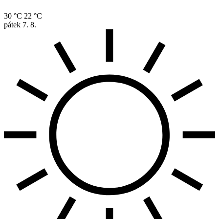
30 °C
22 °C
pátek
7. 8.