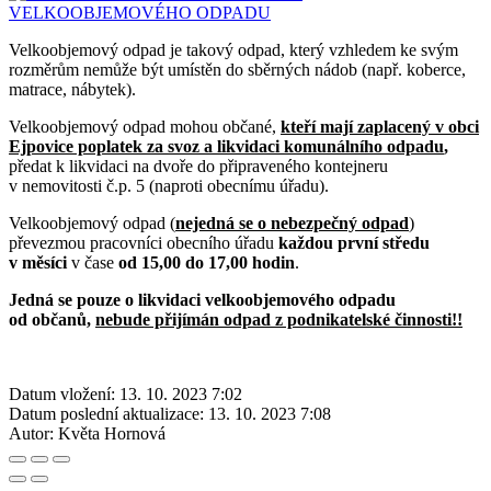
Velkoobjemový odpad je takový odpad, který vzhledem ke svým
rozměrům nemůže být umístěn do sběrných nádob (např. koberce,
matrace, nábytek).
Velkoobjemový odpad mohou občané,
kteří mají zaplacený v obci
Ejpovice poplatek za svoz a likvidaci komunálního odpadu
,
předat k likvidaci na dvoře do připraveného kontejneru
v nemovitosti č.p. 5 (naproti obecnímu úřadu).
Velkoobjemový odpad (
nejedná se o nebezpečný odpad
)
převezmou pracovníci obecního úřadu
každou první středu
v měsíci
v čase
od 15,00 do 17,00 hodin
.
Jedná se pouze o likvidaci velkoobjemového odpadu
od občanů,
nebude přijímán odpad z podnikatelské činnosti!!
Datum vložení:
13. 10. 2023 7:02
Datum poslední aktualizace:
13. 10. 2023 7:08
Autor:
Květa Hornová