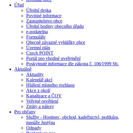
Úřad
Úřední deska
Povinné informace
Zastupitelstvo obce
Úřední hodiny obecního úřadu
e-podatelna
Formuláře
Obecně závazné vyhlášky obce
Územní plán
Czech POINT
Portál pro vhodné uveřejnění
Poskytnuté informace dle zákona č. 106⁄1999 Sb.
Aktuálně
Aktuality
Kalendář akcí
Hlášení místního rozhlasu
Akce z okolí
Kanalizace a ČOV
Veřejné osvětlení
Ztráty a nálezy
Pro občany
Služby - Hostinec, obchod, kadeřnictví, pedikúra,
masáže Justýna
Odpady