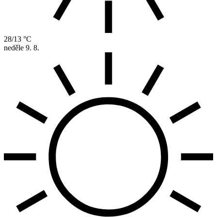
28/13 °C
neděle
9. 8.