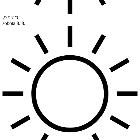
27/17 °C
sobota
8. 8.