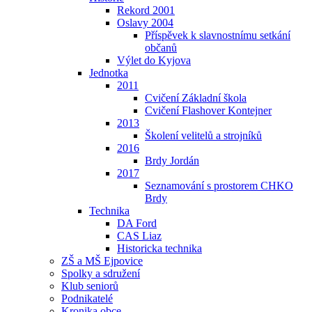
Rekord 2001
Oslavy 2004
Příspěvek k slavnostnímu setkání
občanů
Výlet do Kyjova
Jednotka
2011
Cvičení Základní škola
Cvičení Flashover Kontejner
2013
Školení velitelů a strojníků
2016
Brdy Jordán
2017
Seznamování s prostorem CHKO
Brdy
Technika
DA Ford
CAS Liaz
Historicka technika
ZŠ a MŠ Ejpovice
Spolky a sdružení
Klub seniorů
Podnikatelé
Kronika obce