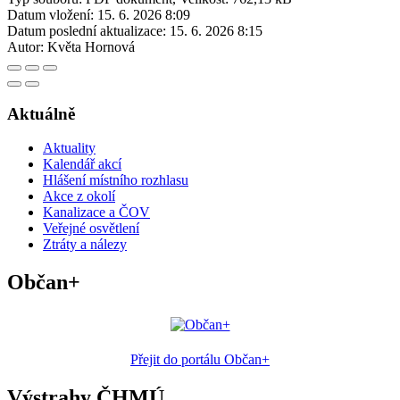
Datum vložení:
15. 6. 2026 8:09
Datum poslední aktualizace:
15. 6. 2026 8:15
Autor:
Květa Hornová
Aktuálně
Aktuality
Kalendář akcí
Hlášení místního rozhlasu
Akce z okolí
Kanalizace a ČOV
Veřejné osvětlení
Ztráty a nálezy
Občan+
Přejit do portálu Občan+
Výstrahy ČHMÚ