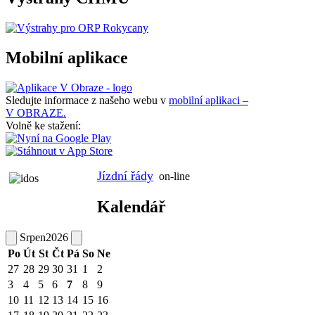
Mobilní aplikace
Sledujte informace z našeho webu v
mobilní aplikaci –
V OBRAZE.
Volně ke stažení:
Jízdní řády
on-line
Kalendář
Srpen
2026
Po
Út
St
Čt
Pá
So
Ne
27
28
29
30
31
1
2
3
4
5
6
7
8
9
10
11
12
13
14
15
16