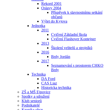
Rekord 2001
Oslavy 2004
Příspěvek k slavnostnímu setkání
občanů
Výlet do Kyjova
Jednotka
2011
Cvičení Základní škola
Cvičení Flashover Kontejner
2013
Školení velitelů a strojníků
2016
Brdy Jordán
2017
Seznamování s prostorem CHKO
Brdy
Technika
DA Ford
CAS Liaz
Historicka technika
ZŠ a MŠ Ejpovice
Spolky a sdružení
Klub seniorů
Podnikatelé
Kronika obce