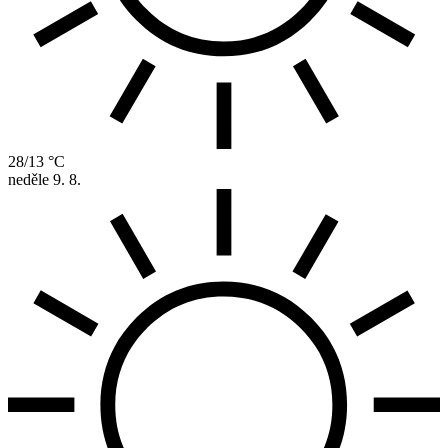
28/13 °C
neděle
9. 8.