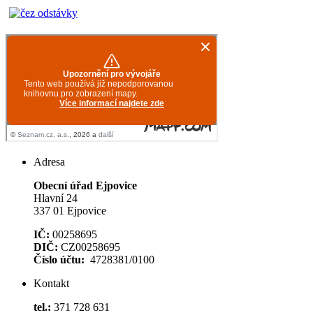
Adresa
Obecní úřad Ejpovice
Hlavní 24
337 01 Ejpovice
IČ:
00258695
DIČ:
CZ00258695
Číslo účtu:
4728381/0100
Kontakt
tel.:
371 728 631