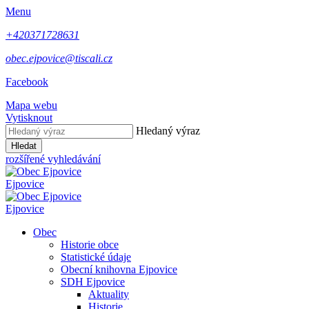
Menu
+420371728631
obec.ejpovice@tiscali.cz
Facebook
Mapa webu
Vytisknout
Hledaný výraz
Hledat
rozšířené vyhledávání
Ejpovice
Ejpovice
Obec
Historie obce
Statistické údaje
Obecní knihovna Ejpovice
SDH Ejpovice
Aktuality
Historie