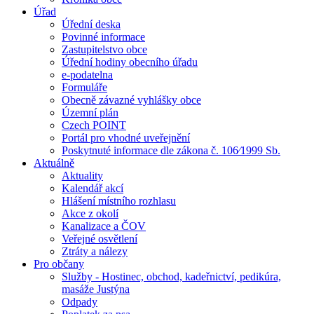
Úřad
Úřední deska
Povinné informace
Zastupitelstvo obce
Úřední hodiny obecního úřadu
e-podatelna
Formuláře
Obecně závazné vyhlášky obce
Územní plán
Czech POINT
Portál pro vhodné uveřejnění
Poskytnuté informace dle zákona č. 106⁄1999 Sb.
Aktuálně
Aktuality
Kalendář akcí
Hlášení místního rozhlasu
Akce z okolí
Kanalizace a ČOV
Veřejné osvětlení
Ztráty a nálezy
Pro občany
Služby - Hostinec, obchod, kadeřnictví, pedikúra,
masáže Justýna
Odpady