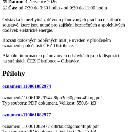
📅
Datum:
3. července 2026
🕢
Čas:
od 7:30 do 9:30 hodin - od 9:30 do 11:00 hodin
Odstávka je nezbytná z důvodu plánovaných prací na distribuční
soustavě, které jsou nutné pro zajištění bezpečných a spolehlivých
dodávek elektrické energie.
Rozsah dotčených odběrných míst je uveden v přiloženém
oznámení společnosti ČEZ Distribuce.
Aktuální informace o plánovaných odstávkách jsou k dispozici
na stránkách
ČEZ Distribuce – Odstávky
.
Přílohy
oznameni-110061082974
oznameni-110061082974-d8lpn3dct0gcmo4ftkng.pdf
Typ souboru: PDF dokument, Velikost: 550,64 kB
oznameni-110061082977
oznameni-110061082977-d8lrfa5ct0gcmo4ftlp0.pdf
Typ souboru: PDF dokument, Velikost: 762,13 kB