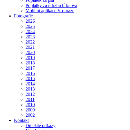
Poplatek za psa
Poplatky za údržbu hřbitova
Mobilní aplikace V obraze
Fotografie
2026
2025
2024
2023
2022
2021
2020
2019
2018
2017
2016
2015
2014
2013
2012
2011
2010
2009
2002
Kontakt
Důležité odkazy